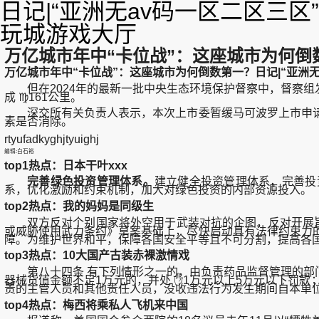
日记|“亚洲无av码一区二区三
玩城游戏大厅
万亿城市年中“卡位战”：这座城市为何倒数
万亿城市年中“卡位战”：这座城市为何倒数第一？日记|“亚洲无
但在2024年的最新一批中央生态环境保护督察中，督察组发
成 ♍161公里。
深交所有关负责人表示，本次上市委暂缓马可波罗上市申请
素是否消除。
rtyufadkyghjtyuighj
编辑:白石裕
top1热点：日本干叶xxx
完善绿色投资管理体系。
建立健全投资管理体系，完善投
系，优化激励和约束机制，加大对绿色投资的内部资源投入。
top2热点：我的妈妈是同级生
双方反对个别国家将外空用于武装对抗的企图，反对开展旨在
或威胁使用武力条约》草案基础上，尽快启动具有法律约束力
障。为维护世界和平，保障各国安全平等且不可分割，提高各
top3热点：10大国产古装赤裸激情戏
第八十四条 有下列情形之一的，由负责药品监督管理的部门
器械货值金额不足1万元的，并处 ✋1万元以上5万元以下罚款
责的主管人员和其他责任人员，没收违法行为发生期间自本单位所
top4热点：梅西将乘私人飞机来中国