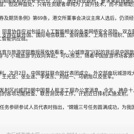
家和经济安全代价”为由，施压拜登政府，要求采取措施阻止中国“
大利益，但这种益处，只有在贡献者单纯为了提升技术，而不是帮
券及期货条例》第69条，港交所董事会决议主席人选后，仍须
同意协作应对包括与人工智能相关的各类网络安全风险。双方鼓
，支持在联合国、国际电信联盟、金砖国家、上海合作组织、国
工智能供应链。
与旅游学院教授蒋依依看来，“小城旅游”兴起的背后是中国旅游
游”与“小城旅游”的双向奔赴。可以预见，随着中国旅游市场客
权利。次月2日，中国常驻联合国代表团成立。外交部电玩城游戏
、王光亚、张业遂、李保东、刘结一、马朝旭以及张军。
射区#[威武]]据中国载人航天工程办公室消息，今天，神舟
的各项功能检查、联合测试等工作，计划近日择机实施发射。（
号任务参研参试人员代表时指出，“嫦娥三号任务圆满成功，为