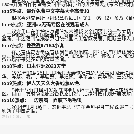
报道称，美国国会参众两院的18名议员去年11月以“牺牲美国国
risc-v开源合作有望给美国半导体行业的进步和发展带来巨
top5热点：最近免费中文字幕大全高清10
根据香港交易所《组织章程细则》第1 ☼09（2）条及《证
top6热点：亚洲av无码专区在线观看成人
双方重申在维护信息通信技术领域安全问题上的一致立场，
人工智能能力建设国际合作，妥善应对人工智能军事应用问题
垄断、单边强制措施恶意阻挠他国人工智能发展、阻断全球人
top7热点：性盈盈67194小说
在北京体育大学体育休闲与旅游学院、阿尔伯塔国际休闲体育
市，选择性价比高及独具烟火气的旅游“小城”，体现了“反向旅
费市场带来更多新的增量空间。
top8热点：日本亚洲2023天堂
1971年10月25日，联合国大会恢复中华人民共和国合法
华、陈楚、凌青、李鹿野、李道豫、李肇星、秦华孙、王英凡
top9热点：伊人天天久大香线蕉av色
#神十八近日择机发射#[期待！#神十八船箭组合体转运至发
区。目前，发射场设施设备状态良好，后续将按计划开展发射前
top10热点：一边亲着一面膜下毛毛虫
2014年1月 ⛎6日，习近平总书记在会见探月工程嫦娥三
刷新了中国高度。”
发布于：浙江日报