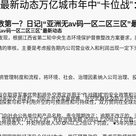
区”最新动态万亿城市年中“卡位战
第一？日记|“亚洲无av码一区二区三区”
av码一区二区三区”最新动态
现，根据江西省第二轮中央生态环境保护督察整改方案要求，南昌
的审核，主要是考虑报告期内公司营业收入和利润出现一定下滑
资管理制度和流程，将环境、社会、治理因素纳入公司治理、
取得军事优势和将外空界定并用于“作战疆域”的安全政策和
的多边文书谈判，为防止外空军备竞赛、外空武器化及防止对外
国探索与和平利用外空的可预测性和可持续性，双方赞同在全球范
向社会公告单位和产品名称，责令限期改正；逾期不改正的，
；货值金额1万元以上的，并处货值金额 //5倍以上20倍以下
获收入，并处所获收入30 ❎%以上2倍以下罚款， ❦5年内