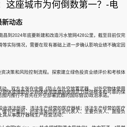
”：这座城市为何倒数第一？-电
最新动态
到2024年底要新建和改造污水管网428公里，截至目前仅完
等实际情况，需要在现有基础上进一步确认影响业绩不确定因
投资决策和风险控制流程。探索建立绿色投资业绩评价和考核体
活动。双方主张在中俄《防止在外空放置武器、对外空物体使用
空物体或借助外空物体使用或威胁使用武力提供根本和可靠的保
围内推行不首先在外空部署武器的国际倡议/政治承诺。
没收违法所得、违法生产经营的医疗器械；违法生产经营的医疗
罚款；情节严重的，对违法单位的法定代表人、主要负责人、直接负
禁止其从事医疗器械生产经营活动：