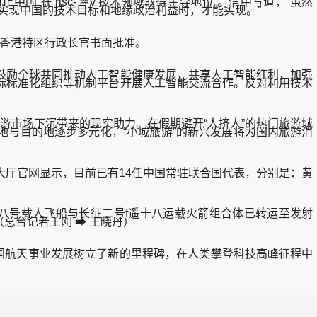
在 risc- ♒v 技术领域取得主导地位”。信中写道，“虽然
助实现中国的技术目标和地缘政治利益时，才能实现。”
经香港特区行政长官书面批准。
励全球共同推动人工智能健康发展，共享人工智能红利，加强
际标准化组织等机制平台开展人工智能交流合作。反对利用技术
市场下沉带来的现实助力。在假期避开“人挤人”的热门旅游城
源地与目的地逐步多元化，“小城旅游”的新兴发展将为国内旅游消
大厅官网显示，目前已有14任中国常驻联合国代表，分别是：黄
十八号载人飞船与长征二号f遥十八运载火箭组合体已转运至发射
总台记者王刚 ➡ 王晓丹）
我国航天事业发展树立了新的里程碑，在人类攀登科技高峰征程中