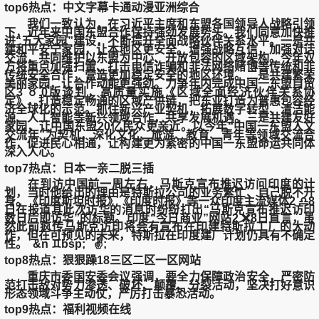
top6热点：中文字幕卡通动漫亚洲综合
我们一致认为，在习近平主席和东盟各国领导人战略引领
下，近年来中国东盟合作保持强劲发展势头。我们同意加快推
进“五大家园”建设，不断提升全面战略伙伴关系水平。一是共
建和平安宁家园，让本地区更安全。增强战略互信，加强对话
交流，共同维护以东盟为中心、开放包容的区域架构。今年双
方将重点加强扫雷、打击电信诈骗和非法网络赌博等传统和非
传统安全合作，营造更加稳定安全的地区环境。二是共建繁荣
美丽家园，让合作动能更强劲。力争年内完成中国一东盟自贸
区3 ♉.0版谈判，高质量实施《区域全面经济伙伴关系协
定》，打造稳定畅通的区域产供链，把东亚打造为普惠包容经
济全球化的示范。抓住新兴产业契机，拓展数字转型、清洁能
源、人工智能等新兴领域合作，共享发展机遇。三是共建友好
家园，让中国东盟20亿民众更亲近。以今年“中国一东盟人文
交流年”为契机，深化文化、旅游、教育、青年等领域交流合
作，促进民心相通，让构建更为紧密的中国一东盟命运共同体
深入人心。
top7热点：日本一亲二脱三插
在到访中国前一周左右，马斯克宣布推迟访问印度的计
划，当时他给出的理由是特斯拉公司的业务繁忙、自己脱不开
身。《印度斯坦时报》《印度时报》等一众印度主流媒体2 ♎8
日在报道其此次访华的消息时纷纷打出“马斯克宣布推迟访印
数日后即访华”的标题。印度“今日商业”网站2 ❌8日直言，虽
然此前疯传马斯克访印将会有宣布在印建特斯拉工厂的大动
作，但在可预见的未来，特斯拉在印度建厂计划仍具有不确定
性。 &n ♊bsp; ✌;
top8热点：狠狠躁18三区二区一区网站
重庆市委国安委会议强调，要全力保障政治安全，严密防
范打击敌对势力渗透、破坏、颠覆、分裂活动，坚决打好意识
形态领域斗争主动仗，严厉打击暴恐活动。
top9热点：福利视频在线