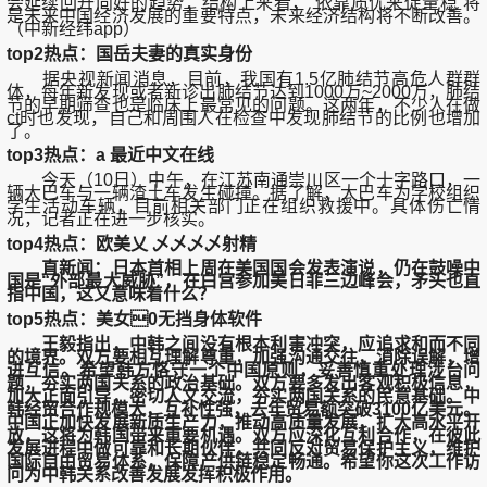
会延续回升向好的趋势；结构上来看，“依靠质优来促量稳”将
是未来中国经济发展的重要特点，未来经济结构将不断改善。
（中新经纬app）
top2热点：国岳夫妻的真实身份
据央视新闻消息，目前，我国有1.5亿肺结节高危人群群
体，每年新发现或者新诊出肺结节达到1000万~2000万，肺结
节的早期筛查也是临床上最常见的问题。这两年，不少人在做
ct时也发现，自己和周围人在检查中发现肺结节的比例也增加
了。
top3热点：a 最近中文在线
今天（10日）中午，在江苏南通崇川区一个十字路口，一
辆大巴车与一辆渣土车发生碰撞。据了解，大巴车为学校组织
学生活动车辆，目前相关部门正在组织救援中。具体伤亡情
况，记者正在进一步核实。
top4热点：欧美乂 乄乄乄乄射精
直新闻：
日本首相上周在美国国会发表演说，仍在鼓噪中
国是“外部最大威胁”，在白宫参加美日菲三边峰会，矛头也直
指中国，这又意味着什么？
top5热点：美女0无挡身体软件
王毅指出，中韩之间没有根本利害冲突，应追求和而不同
的境界。双方要相互理解尊重，加强沟通交往，消除误解，增
进互信。希望韩方恪守一个中国原则，妥善慎重处理涉台问
题，夯实两国关系的政治基础。双方要多发出客观积极信息，
加大正面引导，密切人文交流，夯实两国关系的民意基础。中
韩经贸合作规模大，互补性强，去年贸易额突破3100亿美元。
中国正加快发展新质生产力，推动高质量发展，扩大高水平开
放，这将为韩国带来重要机遇。双方应深化互利合作，在彼此
发展进程中做可靠和长期伙伴，共同反对贸易保护主义，维护
国际自由贸易体系，保障产供链稳定畅通。希望你这次工作访
问为中韩关系改善发展发挥积极作用。