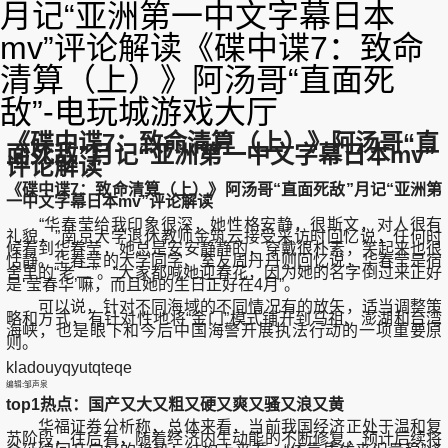
月记“亚洲第一中文字幕日本
mv”评论解读《碟中谍7：致命
清算（上）》阿汤哥“直面死
敌”-电玩城游戏大厅
《碟中谍7：致命清算（上）》阿汤哥“直
面死敌”月记“亚洲第一中文字幕日本mv”
评论解读
《碟中谍7：致命清算（上）》阿汤哥“直面死敌”月记“亚洲第
一中文字幕日本mv”评论解读
“华春莹给我印象很深，她性格安静，很斯文，对人很有
礼貌，”南京大学退休教师金筑云接受采访时回忆说，任何时
候看到华春莹，她总是安安静静的，穿戴很朴素，笑起来也很
恬静。华春莹的大学同学、室友周丹丹则回忆说，华春莹是宿
舍里的“老二”。“大家都喊她迎春花，因为她的名字倒过来正好
是‘莹春华’嘛，而且她的生日正好在4月”。
可以说，针对不同海域的不同情况有的放矢，适当调整策
略和方式，有针对性地将“金门”模式铺开到马祖、澎湖和台湾
海峡，也是眼下和今后中国海警开展执法行动的一项重要原
则。
kladouyqyutqteqe
编辑:邹声泉
top1热点：国产又大又粗又硬又爽又骚又浪又黄
华福证券分析称，总体来看，当前我国经济正处于温和复
苏阶段，往后看，随着经济内生动能的不断修复，预计后续将