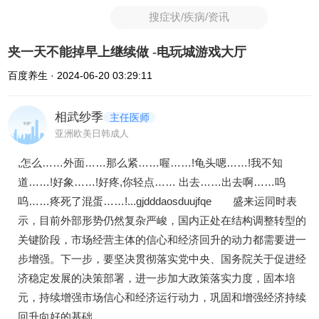
搜症状/疾病/资讯
夹一天不能掉早上继续做 -电玩城游戏大厅
百度养生 · 2024-06-20 03:29:11
相武纱季
主任医师
亚洲欧美日韩成人
,怎么……外面……那么紧……喔……!龟头嗯……!我不知
道……!好象……!好疼,你轻点…… 出去……出去啊……呜
呜……疼死了混蛋……!...gjdddaosduujfqe 盛来运同时表
示，目前外部形势仍然复杂严峻，国内正处在结构调整转型的
关键阶段，市场经营主体的信心和经济回升的动力都需要进一
步增强。下一步，要坚决贯彻落实党中央、国务院关于促进经
济稳定发展的决策部署，进一步加大政策落实力度，固本培
元，持续增强市场信心和经济运行动力，巩固和增强经济持续
回升向好的基础。