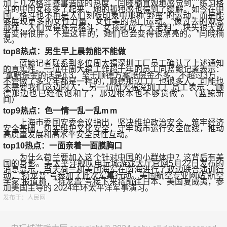
加上几次格斗赛事造成的热度，闫晓楠直观地感觉到，练习格
斗的中国女孩多了起来，她的孤独感也得到了缓解。如今在中
国，格斗也不再是人们刻板印象中那种“野蛮”的运动，而是能
够展现更多的女性力量、女性美的热门运动。“像过去的观念
那样，人们觉得练完格斗，女孩就成了‘大老粗’，块头很大或
者变得很胖。不是这样的，她们也会变得很漂亮的。”闫晓楠
说。
top8热点：男生早上晨勃能不能做
蓝鲸记者联系到多位周大福深圳工厂员工确认了上述通知
的真实性。一位在周大福工作超十年的员工向蓝鲸记者表示：
“拿赔偿金的话是n 3，至于顺德方案赔偿金不多，不超过3万，
不管做了多少年都是一样的，顺德那边工厂也很多人，可能也
不需要我们这边的人”，另一位周大福深圳工厂员工表示：“顺
德那边也已经很饱和了，那边根本也不够货做”。（蓝鲸新
闻）
top9热点：色一情一乱一乱m m
上海市委国安委会议指出，坚决维护政治安全，筑牢经济
安全基础，切实维护文化安全，守牢城市运行安全底线，推动
高质量发展和高水平安全良性互动。
top10热点：一面亲着一面膜胸口
为什么荷兰要加入这个针对中国的小群体中？这背后有美
国的身影。美太平洋舰队电玩城游戏大厅官网5月22日发布的
消息显示，当天荷兰和美国海军在南海进行了双边联合演训行
动，“特龙普”号参加了此次军事行动。美国航空专业网站“航空
学家”报道称，“特龙普”号接下来将前往日本、美国夏威夷，参
加美国主导的 2024年环太平洋军事演习。
发布于：人民网