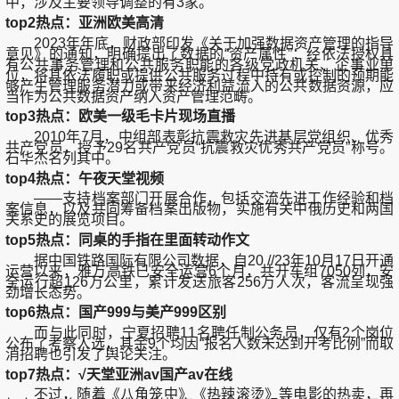
中，涉及主要领导调整的有3家。
top2热点：亚洲欧美高清
2023年年底，财政部印发《关于加强数据资产管理的指导
意见》的通知，明确提出了数据的“资产属性”：经依法授权具
有公共事务管理和公共服务职能的各级党政机关、企事业单
位，将其依法履职或提供公共服务过程中持有或控制的预期能
够产生管理服务潜力或带来经济利益流入的公共数据资源，应
当作为公共数据资产纳入资产管理范畴。
top3热点：欧美一级毛卡片现场直播
2010年7月，中组部表彰抗震救灾先进基层党组织、优秀
共产党员，授予29名共产党员“抗震救灾优秀共产党员”称号。
石华杰名列其中。
top4热点：午夜天堂视频
——支持档案部门开展合作，包括交流先进工作经验和档
案信息，以及共同筹备档案出版物，实施有关中俄历史和两国
关系史的展览项目。
top5热点：同桌的手指在里面转动作文
据中国铁路国际有限公司数据，自20 //23年10月17日开通
运营以来，雅万高铁已安全运营6个月，共开车组7050列，安
全运行超126万公里，累计发送旅客256万人次，客流呈现强
劲增长态势。
top6热点：国产999与美产999区别
而与此同时，宁夏招聘11名聘任制公务员，仅有2个岗位
公布了考察人选，其余9个均因“报名人数未达到开考比例”而取
消招聘也引发了舆论关注。
top7热点：√天堂亚洲av国产av在线
不过，随着《八角笼中》《热辣滚烫》等电影的热卖，再