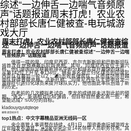
综述“一边伸舌一边喘气音频原
声”话题报道周末打虎！农业农
村部部长唐仁健被查-电玩城游
戏大厅
周末打虎！农业农村部部长唐仁健被查综
述“一边伸舌一边喘气音频原声”话题报道
周末打虎！农业农村部部长唐仁健被查综述“一边伸舌一边喘
气音频原声”话题报道
值得一提的是，印度尼西亚、吉尔吉斯斯坦和巴勒斯坦队
将首次在世预赛最后阶段亮相。其中，印度尼西亚位于第六
档，他们是国际足联最新排名中积分和排名提升最快的球队，
从第142位上升至 ☸134位。拥有多名荷兰归化球员的印度尼
西亚队在最后一轮以2∶ ⛸0击败菲律宾队，从而成功甩开越
南队获得晋级资格。法新社称：“印度尼西亚队主帅申台龙一
直呼吁引进归化球员来提升球队实力，他也由此率队创造了新
的历史。”
在考前的几次模拟考试中，李龙的成绩并未达到此前的预
期。“语文、英语相对比较薄弱，但目标自然要定高一些，希
望能达成7 ♋00分的目标。”
kladouyqyutqteqe
编辑:波田岐歩司
top1热点：中文字幕精品亚洲无线码一区
央企高管人事调整在持续，4月1日，国资委电玩城游戏大
厅官网发布消息， ⏩9家中央企业14名领导人员职务任免。其