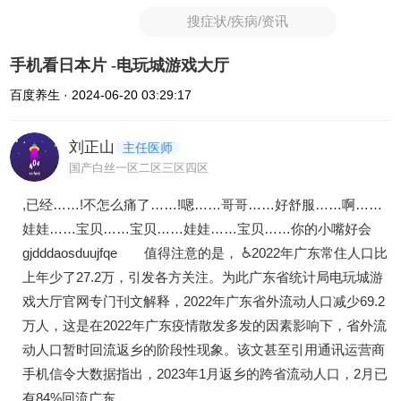
搜症状/疾病/资讯
手机看日本片 -电玩城游戏大厅
百度养生 · 2024-06-20 03:29:17
刘正山
主任医师
国产白丝一区二区三区四区
,已经……!不怎么痛了……!嗯……哥哥……好舒服……啊……
娃娃……宝贝……宝贝……娃娃……宝贝……你的小嘴好会
gjdddaosduujfqe 值得注意的是， ♿2022年广东常住人口比
上年少了27.2万，引发各方关注。为此广东省统计局电玩城游
戏大厅官网专门刊文解释，2022年广东省外流动人口减少69.2
万人，这是在2022年广东疫情散发多发的因素影响下，省外流
动人口暂时回流返乡的阶段性现象。该文甚至引用通讯运营商
手机信令大数据指出，2023年1月返乡的跨省流动人口，2月已
有84%回流广东。