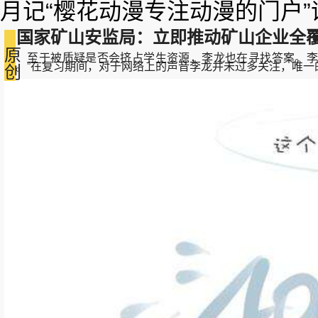
月记“樱花动漫专注动漫的门户”
国家矿山安监局：立即推动矿山企业全
原
至于被质疑是否会挤占学生资源，李龙也在寻找答案。李龙
的。”在复习期间，对于网络上的声音李龙并未过多关注，唯一的想法就是
创