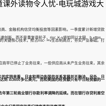
童课外读物令人忧-电玩城游戏大
数较高、金融机构信贷均衡投放等因素影响。一季度累计新增贷款
新，而不是重复造轮子，risc ♓-v将如同以太网、h ✊ttps、
的关键核心技术，抢占risc- ♒v生态制高点，夯实产业基础。打
应商早已停止了业务往来，一些供应商从未产生业务往来，其余
十年的实践来看，日本和周边各国的关系发展并不融洽。另外，日
到 ♎3600多亿美元，而和美国的经贸额只有中日经贸额的一
去年第三轮商业银行存款利率调降的延续。而在银行存贷利差空