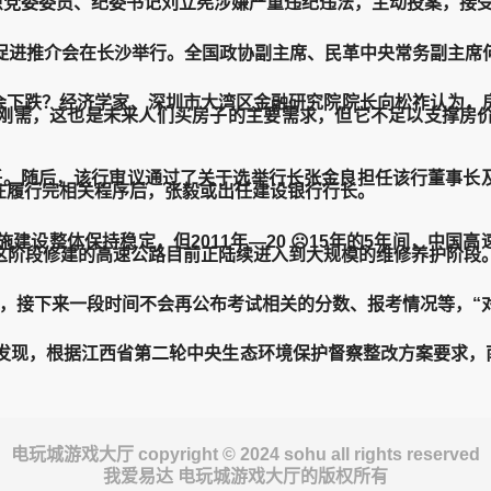
原党委委员、纪委书记刘立宪涉嫌严重违纪违法，主动投案，接
进推介会在长沙举行。全国政协副主席、民革中央常务副主席
还会下跌？经济学家、深圳市大湾区金融研究院院长向松祚认为，
刚需，这也是未来人们买房子的主要需求，但它不足以支撑房价
。随后，该行审议通过了关于选举行长张金良担任该行董事长及
在履行完相关程序后，张毅或出任建设银行行长。
施建设整体保持稳定，但2011年—20 ☹15年的5年间，中国
而这阶段修建的高速公路目前正陆续进入到大规模的维修养护阶段。
接下来一段时间不会再公布考试相关的分数、报考情况等，“对
现，根据江西省第二轮中央生态环境保护督察整改方案要求，南昌
电玩城游戏大厅 copyright © 2024 sohu all rights reserved
我爱易达 电玩城游戏大厅的版权所有