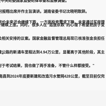
受中央纪委国家监委纪律审查和监察调查。
何报翔出席并作主旨演讲。湖南省委书记沈晓明致辞。
房价未来还会继续下跌，一方面投资需求下降，未来通过买房理
继续上涨。同时，很多人在“追涨杀跌”的心理下希望把房子变
相关安排的议案。国家金融监督管理总局现已核准张金良担任
高速公路的新通车里程达到4.94万公里，显著高于其他阶段，其主
”
于考试结果，我也做了两手准备，不管什么样都接受。”
到2024年底要新建和改造污水管网428公里，截至目前仅完