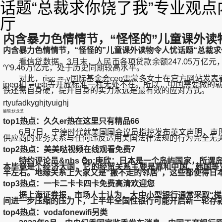
话题“总裁求你饶了我”专业观点
厅
内含暴力色情情节，“怪怪的”儿童课外读
内含暴力色情情节，“怪怪的”儿童课外读物令人忧话题“总裁求
看信贷数据，3月末，人民币各项贷款余额247.05万亿元
♈9.46万亿元，处于历史同期较高水平。
对此，risc ♒-v国际基金会ceo雷蒙多女士在官方网站发表署名
jpeg和 ➦usb等开放标准一样无处不在。所以，中国需要做的
铁还需自身硬，提升自身的实力永远是最有效的应对方式。
rtyufadkyghjtyuighj
编辑:伏龙芝
top1热点：久久er热在这里只有精品66
6月7日，宁德时代就美国国会议员指控发布英文声明，声明
供应商的业务关系与任何违反适用美国法律法规的行为完全无
top2热点：美美哒视频在线观看免费7
特约评论员&nbs ⌚p;庚欣：日本是一个岛屿国家，
本毕竟是个经济大国，它的经贸关系主要是靠和中国、韩国等亚
半左右。地缘关系上大家又是“搬不走的邻居”，这些都使得日
top3热点：一卡二卡卡四卡免费高清欢迎您
据上海证券报，市场人士认为，大中小型银行通常采取“梯次
间进一步压缩的压力下，上半年全国性银行可能开启新一轮存款
top4热点：vodafonewifi另类