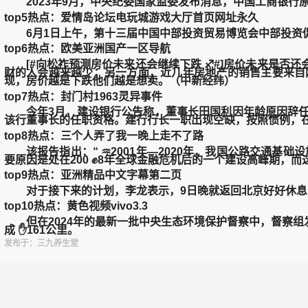
2023年9月，中央纪委国家监委发布消息，中国工商银行
top5热点：爱情岛论坛电玩城游戏大厅首页网址永久
6月1日上午，第十三届中国中部投资贸易博览会中部投资促
top6热点：欧美亚洲国产一区导航
[#向松祚预测房价未来还会继续下跌 ♐#]房价未来是否
财的人会越来越少；另一方面，近几年房地产的销售主要来自
现，房价越是下跌他们越是想卖。（中新经纬）
top7热点：封门村1963灵异事件
今年3月，建设银行公告称，董事长田国利因年龄原因辞任
该行董事长的任职资格。建行行长一职出现空缺，按照惯例，
top8热点：三个人弄了我一晚上走不了路
该报告指出：“ ♒2001年—2020年，我国公路交通基础设
要原因是处在200 ✊8年全球金融危机后的一个建设高峰期，
top9热点：亚洲精品中文字幕第二页
对于接下来的计划，李龙表示，9日晚就返回北京好好休息，
top10热点：黄色视频vivo3.3
但在2024年的最新一批中央生态环境保护督察中，督察组发
成 ✋161公里。
发布于：三九养生堂