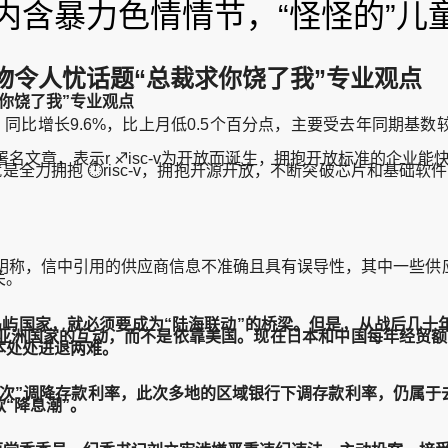
内含暴力色情情节，“怪怪的”儿
物令人忧话题“总裁求你饶了我”专业观点
你饶了我”专业观点
，同比增长9.6%，比上月低0.5个百分点，主要受去年同期基
文章，表示r ♐isc-v为开放而诞生，拥抱开放标准的企业能快速创
就是全力拥抱 ⏱risc-v，拥抱开源开放，不断突破芯片和基础软件
称，信中引用的供应商信息不准确且具有误导性，其中一些供
关。
所谓岛屿国家，就必须要成为“陆海联动”的桥梁。但是，从战后几
洲国家的互动，而不是依靠美国。现在日本和中国每年经贸额达
本处处进退两难。
”调降存款利率，此次多地的区域银行下调存款利率，仍属于
“降息潮”。