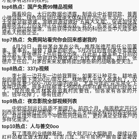
才能享有这样的权利。
top6热点：国产免费99精品视频
再看投向，大行的数据也透露，制造业中长期贷款、普惠
小微贷款、绿色贷款同比增速大体保持在20%至 ♏30%，均快
于全部贷款增速，金融资源对做好“五篇大文章”、促进加快发
展新质生产力的支持正在加速见效。此外，民营企业贷款继续
快于全部贷款增速，当前获得贷款支持的科创企业中九成多都
是私人控股企业。
top7热点：免费网站看完你会回来感谢我的
4月29日，贵州茅台发布公告，推荐张德芹担任公司董
事、董事长，接替丁雄军的职务。5月29日的贵州茅台年度股
东大会，是张德芹上任后首次出席。在此前丁雄军新上任后的
首个股东大会，他就对外释放茅台“五线”发展策略。因此，张
德芹上任后，对茅台未来发展将提出哪些新的战略备受关注。
top8热点：337p视频
李七英一边开车一边给我算账：如果不让种花生，耕地承
包的单价要下滑300元/亩左右，林地更几乎没人会承包了，农
民们每年要少600~700元/亩的收益。尤其今年的“花生禁令”下
来得比较晚，很多村民租赁土地的合约早在春节前就已经签订
了。“现在很多吉林客商追着村民要钱，但各家有各家的开
销，钱早花掉了，哪有钱退？”
top9热点：夜恋影院全部视频列表
中欧班列运行品质不断提升。前四个月，每周稳定开行5
列西安与德国杜伊斯堡、成都与波兰罗兹间全程时刻表中欧班
列，并在境外增加16个中欧班列还箱点，更好满足全球客户的
多样化需求。
top10热点：人与善交0oo
有了漂亮的业绩做基础，恒大就可以大幅融资，继续以高
杠杆的模式做大规模。过去几年，由于房地产融资渠道被收