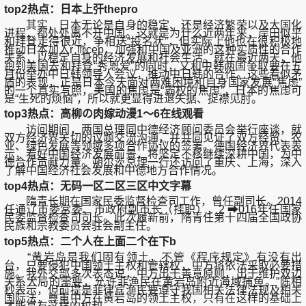
top2热点：日本上㢨thepro
其实，日本无论是自身的稳定、还是经济繁荣以及大国化
进程，都处处离不开中国。这就是为什么近两年来，岸田似乎
和拜登走得很近，争相送“投名状”，但实际上他也在很积极地
推动日本加入r ♍cep，加强和中国及亚洲的这种实质性的合作
关系，以稳定自身的经济发展和社会生活。就在最近两天，他
跑到美国去和拜登“秀恩爱”的同时，又和中韩两国争取要在五
月份举办中日韩领导人会议，推动中日韩的合作。这些看似矛
盾的表现，正是日本今天面对两难困境和自身国家发展“焦虑”
的一个真实写照，美国的焦虑是“霸权的焦虑”，日本的焦虑可
是“生死的烦恼”，所以就更显得进退失据、捉襟见肘。
top3热点：高柳の肉嫁动漫1～6在线观看
访问期间，两国总理同中德经济顾问委员会举行座谈，就
双方经济界关切的议题交流沟通，并共同见证了双方经贸、农
业、绿色发展等领域多项合作协议的签署。德国经济界代表表
示，看好中国经济发展前景，将坚定不移继续深耕中国，为中
德合作贡献力量。朔尔茨总理一行还访问了重庆、上海，深入
了解中国经济社会发展和中德地方合作情况。
top4热点：无码一区二区三区中文字幕
隋青长期在国家民委监督检查司工作，曾任副司长。2014
任通辽市委常委、市政府副市长（挂职），2 ➡016年任国家
民委监督检查司司长。此次履新前，隋青任第十四届全国政协
民族和宗教委员会驻会副主任。
top5热点：二个人在上面二个在下b
“黄岩岛是我们固有领土，不管《程序规定》有没有出
台，只要侵犯中国领土主权和管辖权，中方将依法采取必要措
施。我外交部多次表态说，中方出于善意原则，出于维护双边
关系大局的需要，允许菲渔民在黄岩岛附近海域捕鱼。”陈相
秒表示，但前提是菲律宾渔民要遵守我国相关法律法规及相关
国际法，尊重中方在黄岩岛的领土主权，只有在这样的基础上