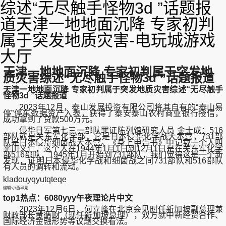
综述“无尽触手怪物3d ”话题报
道天津一地地面沉降 专家初判
属于突发地质灾害-电玩城游戏
大厅
天津一地地面沉降 专家初判属于突发地
质灾害综述“无尽触手怪物3d ”话题报道
天津一地地面沉降 专家初判属于突发地质灾害综述“无尽触手
怪物3d ”话题报道
2023年12月，泰山发展投资有限公司将其自有的“泰山易
停”停车数据资产入表，获得了泰安泰山农村商业银行授信，
成功拿到了贷款500万元。
侵华日军第七三一部队罪证陈列馆研究人员 金士成：516
部队就是关东军化学部，它是日本侵华化学战大本营，731部
队是日本侵华细菌战大本营。《身上申告书》中记载一个人叫
平川义仁，这个人在1944年1月1日到12月1日是在关东军化学
部516部队，1945年1月开始到731部队，我们觉得这是一个新
发现，证明日本侵华化学战和细菌战之间731部队和516部队
有人员的调转和流动。
kladouyqyutqteqe
编辑:小西早見
top1热点：6080yyy午夜理论片中文
2023年12月6日，何立峰在北京会见时任新加坡副总理兼
财政部长黄循财（现任新加坡总理），双方就中新经贸合作、
国际经济金融形势等议题交换看法。