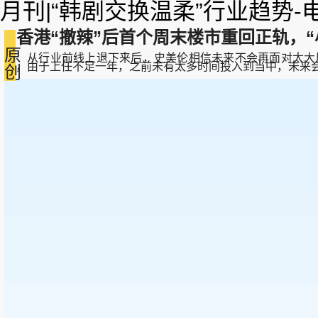
月刊|“韩剧交换温柔”行业趋势
香港“撤辣”后首个周末楼市重回正轨，“
原
从行业前线上退下来后，史美伦相信未来不会再面对太大压
过，由于上任不足一年，之前未有太多时间投入到当中，未来会慢慢熟习。k
创