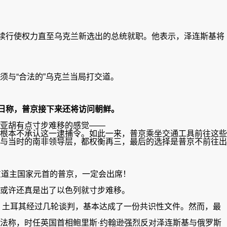
继续行使权力直至乌克兰新选出的总统就职。他表示，泽连斯基将
须与“合法的”乌克兰当局打交道。
日称，普京接下来还将访问朝鲜。
亚胡有点寸步难移的感觉——
根本不承认这一逮捕令。如此一来，普京乘坐交通工具前往这些
与当时的南非领导层，都权衡再三，最后的选择是普京不前往出
东道主国家元首的普京，一定会出席！
或许还真是出了以色列就寸步难移。
、土耳其经过几轮谈判，基本达成了一份共识性文件。然而，最
法称，时任英国首相鲍里斯·约翰逊强烈反对泽连斯基与俄罗斯