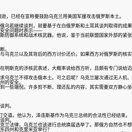
翰逊，已经在宣称要鼓励乌克兰用美国军援攻击俄罗斯本土。
俄乌若继续谈判，就要基于在白俄罗斯和土耳其谈判取得的成果
安全问题时表示——
斯防御系统和战术核武器。他说，鉴于当前联盟国家外部的紧张
断。
与乌克兰以及其背后的西方讨价还价。如果西方对俄罗斯的核实
在明斯克的涉核武表述，大概率说给西方听，且颇有专门说给迈
求乌克兰不得攻击俄本土。可之后呢？乌克兰屡次通过无人机、
州的安全。
到一些端倪。许多剪不断、理还乱的内容，其实需要双方静心坐
谈判。
局打交道。他认为，泽连斯基作为乌克兰总统的合法性已经结束。
谈判。
克兰法律，乌克兰也该进行总统换届选举了。那俄方自然也不想
东四州和克里米亚举行？