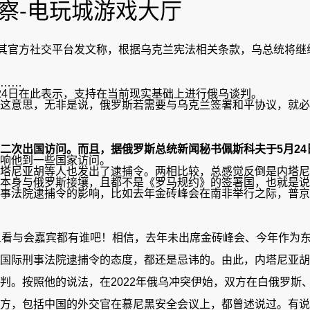
观察-电玩城游戏大厅
在其官方社交平台发文称，根据乌克兰宪法相关条款，乌总统将
……
24日在此表示，支持在当前现实基础上进行俄乌谈判。
这意思，无非是说，俄罗斯若需要与乌克兰签署和平协议，就必
二次出国访问。而且，据俄罗斯总统新闻秘书佩斯科夫于5
月24
响他到一些国家访问。
塔尼亚胡等人也发出了逮捕令。两相比较，总感觉反倒是内塔尼
本身与俄罗斯接壤，且都不是《罗马规约》的签署国，也就是说
事法院逮捕令的影响，比如去年金砖峰会在南非举行之际，普京
且看与会嘉宾都有谁吧！相信，去年未出席金砖峰会、今年作为
国际刑事法院逮捕令的态度，都还是忌讳的。由此，内塔尼亚胡
判。按照他的说法，在2022年俄乌冲突伊始，双方在白俄罗斯
方，包括中国的外交官在慕尼黑安全会议上，都曾述说过。有说