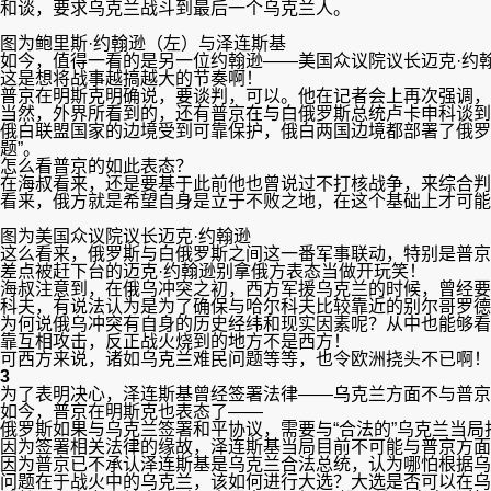
和谈，要求乌克兰战斗到最后一个乌克兰人。
图为鲍里斯·约翰逊（左）与泽连斯基
如今，值得一看的是另一位约翰逊——美国众议院议长迈克·约
这是想将战事越搞越大的节奏啊！
普京在明斯克明确说，要谈判，可以。他在记者会上再次强调，
当然，外界所看到的，还有普京在与白俄罗斯总统卢卡申科谈到
俄白联盟国家的边境受到可靠保护，俄白两国边境都部署了俄罗
题”。
怎么看普京的如此表态？
在海叔看来，还是要基于此前他也曾说过不打核战争，来综合判
看来，俄方就是希望自身是立于不败之地，在这个基础上才可能
图为美国众议院议长迈克·约翰逊
这么看来，俄罗斯与白俄罗斯之间这一番军事联动，特别是普京
差点被赶下台的迈克·约翰逊别拿俄方表态当做开玩笑！
海叔注意到，在俄乌冲突之初，西方军援乌克兰的时候，曾经要
科夫，有说法认为是为了确保与哈尔科夫比较靠近的别尔哥罗德
为何说俄乌冲突有自身的历史经纬和现实因素呢？从中也能够看
靠互相攻击，反正战火烧到的地方不是西方！
可西方来说，诸如乌克兰难民问题等等，也令欧洲挠头不已啊！
3
为了表明决心，泽连斯基曾经签署法律——乌克兰方面不与普京
如今，普京在明斯克也表态了——
俄罗斯如果与乌克兰签署和平协议，需要与“合法的”乌克兰当
因为签署相关法律的缘故，泽连斯基当局目前不可能与普京方面
因为普京已不承认泽连斯基是乌克兰合法总统，认为哪怕根据乌
问题在于战火中的乌克兰，该如何进行大选？大选是否可以在乌