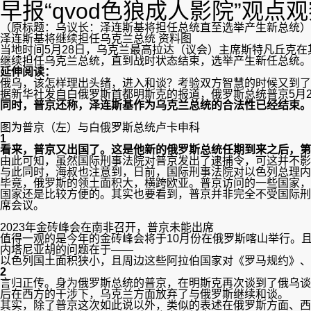
早报“qvod色狼成人影院”观点
（原标题：乌议长：泽连斯基将担任总统直至选举产生新总统）
泽连斯基将继续担任乌克兰总统 资料图
当地时间5月28日，乌克兰最高拉达（议会）主席斯特凡丘克
继续担任乌克兰总统，直到战时状态结束，选举产生新任总统。
延伸阅读：
俄乌，该怎样理出头绪，进入和谈？考验双方智慧的时候又到了
据新华社发自白俄罗斯首都明斯克的报道，俄罗斯总统普京5月
同时，普京还称，泽连斯基作为乌克兰总统的合法性已经结束。
图为普京（左）与白俄罗斯总统卢卡申科
1
看来，普京又出国了。这是他新的俄罗斯总统任期到来之后，第
由此可知，虽然国际刑事法院对普京发出了逮捕令，可这并不影
与此同时，海叔也注意到，日前，国际刑事法院对以色列总理内
毕竟，俄罗斯的领土面积大，横跨欧亚。普京访问的一些国家，
国家还是比较方便的。其实也要看到，普京并非完全不受国际刑
席会议。
2023年金砖峰会在南非召开，普京未能出席
值得一观的是今年的金砖峰会将于10月份在俄罗斯喀山举行。
内塔尼亚胡的问题在于——
以色列国土面积狭小，且周边这些阿拉伯国家对《罗马规约》、
2
言归正传。身为俄罗斯总统的普京，在明斯克再次谈到了俄乌谈
后在西方的干涉下，乌克兰方面放弃了与俄罗斯继续和谈。
其实，除了普京这次如此说以外，类似的表述在俄罗斯方面、西