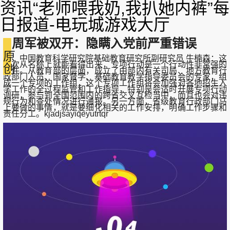
资讯“老师喂我奶,我扒她内裤”每
日报道-电玩城游戏大厅
周军被双开：隐瞒入党前严重错误
原
中国教育科学研究院基础教育研究所副研究员 牛楠森：这
一次从名称上就能看得出来，专项行动是一个行动性非常强的
创
文件。从教育部的层面，成立了由部内有关司局、地方教育行
政部门人员、国家督学、基础教育教学指导委员会的专家，组
成一个专项的工作组，这个专项工作组将会加强对各地招生入
学工作的全过程监管和工作指导，特别是会适时开展专项行动
调研，参与到全国范围内的跨省交叉互检当中，而且也会对违
规行为和查处情况进行通报。另一方面，省级教育行政部门马
上要做的事情，就是要细化相关的工作安排，明确工作步骤和
责任分工。kjadjsayiqeyutrtqr