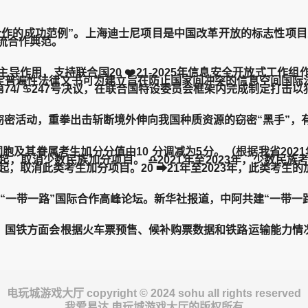
的成功范例”。上海迪士尼项目是中国改革开放的标志性项目之
流合作典范。
用，支持联合国20 ❤️21-2025年信息安全开放式工作
定普遍性法律文书可为建立旨在防止国家间冲突的信息空间国际
4/ ♋247号决议，在联合国特设委员会框架内完成制定打击
活动，重拳出击斩断境外伸向我国种质资源的窃密“黑手”，
其眷属考生加分分值由10 分调减为5分。（根据我省202
起，取消少数民族加分项目。 ♎2021年至2023年，少数民族
起，取消此类考生加分项目。20 ➡21年至2023年，此类考生的
届“一带一路”国际合作高峰论坛。新华社报道，中阿共建“一带
国铁方面会根据火车票预售、候补购票数据和铁路运输能力情况
电玩城游戏大厅 copyright © 2024 sohu all rights reserved
我爱易达 电玩城游戏大厅的版权所有