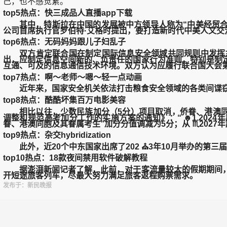
己，也不感觉累。”
top5热点：快三成品人直播app下载
其中，特斯拉在中国的发展被中方领导人称为“中美经贸合作
公司首席执行官罗伯特·艾格时提出，要打造新时代中美人文交
top6热点：无码妈妈跟儿子妇乱子
双方肯定联合国在制定国际信息安全领域共同规则中发挥主导作
出，应制定信息空间新的、负责任的国家行为准则，特别是制
互通、可及的信息通信技术环境。双方认为应履行联合国大会第7
top7热点：啊〜老师〜嗯〜轻一点动画
近年来，国家安全机关依法打击粮食安全领域的各类间谍窃密
top8热点：酷酷坏集百万电影美容
相比以往，少数民族加分（5分）项目取消，侨眷、港澳同胞及
调整和规范高考加分工作的实施方案的通知》：“ ☻1.2024年
眷、港澳同胞及其眷属考生”加分分值调减为5分；从 ♏2027年
top9热点：杂交hybridization
此外，近20个中东国家出席了202 ⛪3年10月举办的第三
top10热点：18款夜间禁用软件破解教程
据澎湃新闻记者了解，此前，对于客流量较大的假期期间，
开短途旅客列车，尽最大努力满足旅客返程购票需求。
发布于：新民晚报