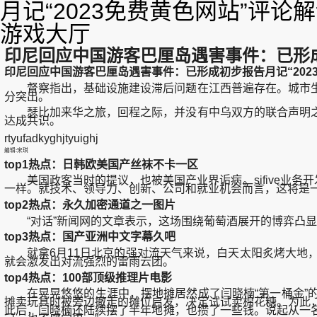
月记“2023免费黄色网站”评
游戏大厅
印尼回应中国游客巴厘岛遇害事件：已形成
印尼回应中国游客巴厘岛遇害事件：已形成初步报告月记“202
督察指出，基础设施建设滞后问题在江西普遍存在。城市生
分突出。
瑟比加来华之旅，回程之际，并没有中乌双方的联合声明之
达成共识。
rtyufadkyghjtyuighj
编辑:宋琪
top1热点：日韩欧美国产丝袜不卡一区
美国政客当时的提议，也被美国产业界诟病。sifive业务开发副总裁
一样。就技术、领导力、创新、公司和就业机会而言，这将是一
top2热点：永久加密通道之一图片
“对话”新闻网的文章表示，这场围绕葡萄酒展开的博弈凸显
top3热点：国产亚洲中文字幕久吧
就拿6月11日北京的强对流天气来说，白天太阳炙烤大地，
就会激发出对流强烈的雷雨云团。
top4热点：100部顶级推理片电影
在晃晃悠悠的生涯中，摆地摊居然成了闫晓楠“第一桶金”的来
摊卖玩具时被旁边撤走的摊位启发，决定试试卖棉花糖。为此
此后，闫晓楠还陆续摆了半年地摊，也攒了一些钱。说起从一名