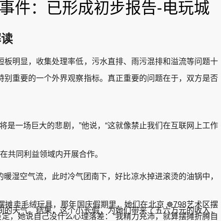
害事件：已形成初步报告-电玩城
解读
板明显，收集处理率低，污水直排、雨污混排和溢流等问题十
别重要的一个外界观察指标。真正重要的问题在于，双方是否
的潜在限制将是一场巨大的悲剧，”他说，“这就像禁止我们在互联网上工作
在共同利益领域内开展合作。
的暖湿空气流，此时冷气团南下，好比凉水掉进滚烫的油锅中，
摊卖毛绒玩具，那年国庆假期里，她们在北京 ☸798艺术区摆
间的天气。结果，这个小长假，为她们带来了五六万元的收入，
淡定，她说自己没什么心理落差：“我精力充沛，就算摆摊折腾自