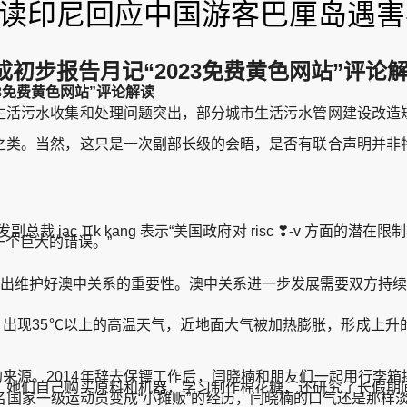
论解读印尼回应中国游客巴厘岛遇
初步报告月记“2023免费黄色网站”评论
3免费黄色网站”评论解读
活污水收集和处理问题突出，部分城市生活污水管网建设改造短
类。当然，这只是一次副部长级的会晤，是否有联合声明并非特
 jac ♊k kang 表示“美国政府对 risc ❣-v 方面
个巨大的错误。”
出维护好澳中关系的重要性。澳中关系进一步发展需要双方持续
出现35℃以上的高温天气，近地面大气被加热膨胀，形成上升
源。2014年辞去保镖工作后，闫晓楠和朋友们一起用行李箱摆
，她们自己购买原料和机器，学习制作棉花糖，还研究了长假期
国家一级运动员变成“小摊贩”的经历，闫晓楠的口气还是那样