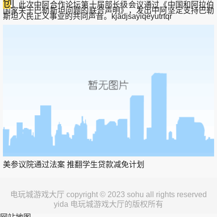
创
此次中阿合作论坛第十届部长级会议通过《中国和阿拉伯
国家关于巴勒斯坦问题的联合声明》，发出中阿坚定支持巴勒
斯坦人民正义事业的共同声音。kjadjsayiqeyutrtqr
美参议院通过法案 推翻学生贷款减免计划
电玩城游戏大厅 copyright © 2023 sohu all rights reserved
yida 电玩城游戏大厅的版权所有