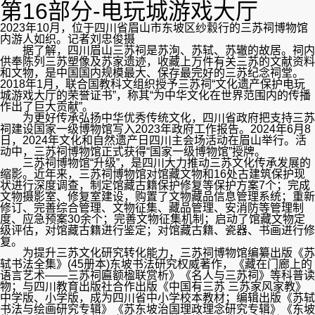
第16部分-电玩城游戏大厅
2023年10月，位于四川省眉山市东坡区纱縠行的三苏祠博物馆
内游人如织。记者刘忠俊摄
据了解，四川眉山三苏祠是苏洵、苏轼、苏辙的故居。祠内
供奉陈列三苏塑像及苏家遗迹，收藏上万件有关三苏的文献资料
和文物，是中国国内规模最大、保存最完好的三苏纪念祠堂。
2018年1月，联合国教科文组织授予三苏祠“文化遗产保护电玩
城游戏大厅的荣誉证书”，称其“为中华文化在世界范围内的传播
作出了巨大贡献”。
为更好传承弘扬中华优秀传统文化，四川省政府把支持三苏
祠建设国家一级博物馆写入2023年政府工作报告。2024年6月8
日，2024年文化和自然遗产日四川主会场活动在眉山举行。活
动中，三苏祠博物馆正式获得“国家一级博物馆”授牌。
三苏祠博物馆“升级”，是四川大力推动三苏文化传承发展的
缩影。近年来，三苏祠博物馆对馆藏文物和16处古建筑保护现
状进行深度调查，制定馆藏古籍保护修复等保护方案7个；完成
文物摄影室、修复室建设，购置了文物藏品信息管理系统；重新
修订、完善综合管理、文物征集、藏品管理、安消防等管理制
度、应急预案30余个；完善文物征集机制；启动了馆藏文物定
级评估，对馆藏古籍进行鉴定；对馆藏古籍、瓷器、书画进行修
复。
为提升三苏文化研究转化能力，三苏祠博物馆编纂出版《苏
轼书法全集》(45册本)东坡书法研究权威著作，《藏在门廊上的
语言艺术——三苏祠匾额楹联赏析》《名人与三苏祠》等科普读
物；与四川教育出版社合作出版《中国有三苏 三苏家风家教》
中学版、小学版，成为四川省中小学校本教材；编辑出版《苏轼
书法与绘画研究专辑》《苏东坡治国理政理念研究专辑》《东坡