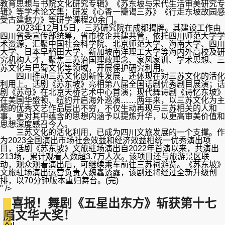
教育思想与书院文化研究专辑》《苏东坡与宋代生活审美研究专
辑》等学术论文集；研发《心香一瓣谒三苏》《行走东坡故园感
受古建魅力》等研学课程20余门。
2023年12月15日，三苏研究院在成都揭牌。其建设工作由
四川省委宣传部统筹，省市校企共建共管，依托四川师范大学学
术资源，汇聚中国社会科学院、北京师范大学、海南大学、四川
大学、日本早稻田大学、新加坡南洋理工大学等海内外高校及研
究机构人才，聚焦三苏治国理政理念、家风家训、学术思想、三
苏文化与巴蜀文化等领域，开展保护研究利用。
四川推动三苏文化创新性发展，还体现在对三苏文化的活化
利用上。话剧《苏东坡》亮相第八届全国话剧优秀剧目展演；话
剧《苏母》在北京天桥艺术中心首演；现代舞诗剧《诗忆东坡》
在美国华盛顿、纽约开启海外巡演……两年来，以三苏文化为主
题的优秀文艺作品层出不穷，不仅生动再现与三苏相关的人和
事，更对其中蕴含的思想内涵予以提炼升华，以更高审美价值和
思想深度感召今人。
三苏文化的活化利用，已成为四川文旅发展的一个支撑。作
为2023全国演出市场社会效益和经济效益相统一优秀演出项
目，话剧《苏东坡》文旅驻场演出自2022年首演以来，共演出
213场，累计观看人数超3.7万人次。该项目还与旅游景区联
动，观众观看演出后，可继续乘车前往三苏祠游览。《苏东坡》
文旅驻场演出运营负责人魏鑫透露，该剧还将经过全新升级创
排，以70分钟版本重归舞台。(完)
" />
喜报！舞剧《五星出东方》斩获第十七
届文华大奖！
原