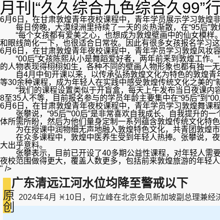
月刊|“久久综合九色综合久99”
6月6日，在甘肃敦煌青年夜校课程中，青年学员展示学习敦煌非
每日傍晚，大漠绿洲里持续了一天的炎热渐散，在“95后”敦
“每个女孩都有爱美之心，也想成为敦煌壁画中的仙女模样。
和眼线简化一下，也很适合日常妆。因此有很多女孩报名学习这
6月6日，在甘肃敦煌青年夜校课程中，青年学员学习敦煌风妆容
“00后”女孩陈熙从小是舞蹈爱好者，两年前来到敦煌工作。
的人物表现得栩栩如生，各种不同的壁画人物形象也都有独一无二
自4月中旬开课以来，以传承弘扬敦煌文化为特色的敦煌青年
等30余种课程，成为年轻人在实践中感受敦煌传统文化之美的“新
“我们的课程设置类似于开盲盒，每天上午发布当日夜课内容，
8至35人不等，目前报名参与的学员年龄主要集中在“95后”到“00
6月6日，在甘肃敦煌青年夜校课程中，青年学员学习敦煌舞课程
张攀说，“95后”“00后”是非常喜欢自我成长、自我提升
体所需所盼，然后为他们量身定制一系列蕴含敦煌传统文化特色
为在授课中润物细无声地融入敦煌特色文化，共青团敦煌市委
在众多课程中，敦煌中医养生受到年轻人热捧。张攀说，夜校
大出乎意料。
张攀表示，目前已开设了40多期公益性课程，对年轻人需要系
夜校范围做得更大，覆盖人数更多，包括前来敦煌旅游的年轻人也
" />
广东清远江河水位均降至警戒以下
原
2024年4月 ♓10日，何立峰在北京会见新加坡副总理兼经济政策
创