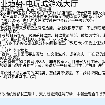
行业趋势-电玩城游戏大厅
遗剪纸的成果。记者 李亚龙 摄
煌妆容师秦玉蓉并不宽敞的“飞天旅拍”店铺里，便会挤满排队化
”秦玉蓉说，敦煌妆容源自于敦煌壁画中的众多人物形象，比如
个妆容课程，也有游客在化妆过程中会取经一些妆容技巧。
课程。记者 李亚龙 摄
“敦煌舞近年来频频登上网络热搜，这让我很想了解一下它到底是
的“标签”。
夜校日渐红火。它涵盖敦煌舞、敦煌非遗剪纸、敦煌风妆容、
宠”，目前已吸引1000多名青年参与其中。
为数不多的名额在数分钟内即被抢空。”敦煌市少工委主任张攀
后”。
。记者 李亚龙 摄
的一个群体，也非常需要去汲取一些文化滋养，或者充实一下自己
的主题课程。
还特邀了90余位网络达人、非遗传承人、甘肃省乡村工匠、敦
邀请当地中医养生专家，去讲授一些日常工作生活中如何进行锻
统性长期去学习的舞蹈类、剪纸类等课程，下一步将探索由爱心
可以参与其中。(完)
统筹部长王瑞杰，双方就宏观经济形势、中新金融合作等深入交换了看法。