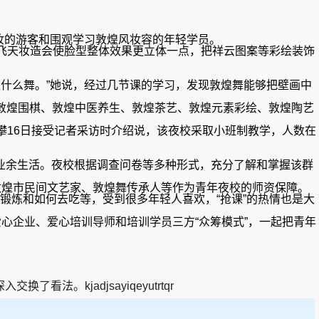
妆的游客和围观学习敦煌风妆容的年轻学员。
飞天妆造会使脸型整体效果更立体一点，把祥云图案等彩绘装饰
什么舞。”她说，经过几节课的学习，发现敦煌舞能够把壁画中
敦煌围棋、敦煌中医养生、敦煌茶艺、敦煌元素彩绘、敦煌陶艺
16日接受记者采访时介绍说，该夜校采取小班制教学，人数在
的业余生活。夜校根据调查问卷等多种形式，充分了解和掌握该群
煌市民间文艺家、敦煌舞传承人等作为青年夜校的师资保障。
炼和如何去吃等，受到很多年轻人喜欢，“抢课”的热情也是大
企业、爱心培训导师和培训学员三方“众筹模式”，一起把青年
kjadjsayiqeyutrtqr