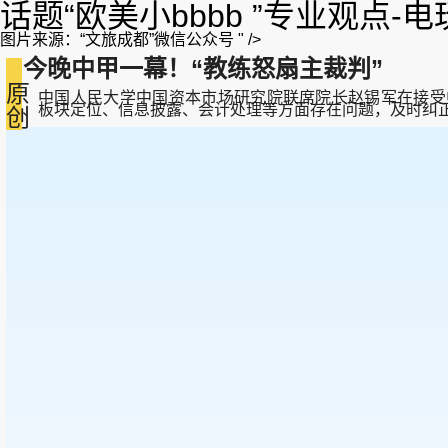
话题“欧美小bbbb ”专业观点-
图片来源：“文旅成都”微信公众号 " />
今晚中甲一幕！“教练怒扇主裁判”
原
中国人民大学中国资本市场研究院联席院长赵锡军在接受中新
规、板块定位、信息披露、会计处理等方面存在问题，及时纠正。企业之
创