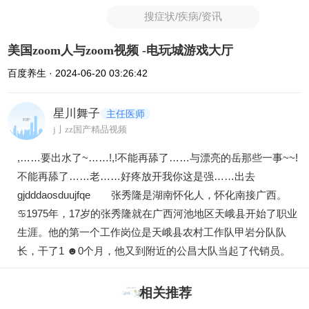
搜症状/疾病/资讯
美国zoom人与zoom视频 -电玩城游戏大厅
百度养生 · 2024-06-20 03:26:42
星川舞子
主任医师
j亅zz国产精品视频
,……要出水了~……!,!不能再舔了……与漂亮的岳那些一事~~!
不能再舔了……老……好疼放开我你这是强……出去
gjdddaosduujfqe 张秀隆是湖南怀化人，怀化南接广西。
♋1975年，17岁的张秀隆就在广西河池地区天峨县开始了职业
生涯。他的第一个工作岗位是天峨县农村工作队甲岩分队队
长，干了1 ☻0个月，他又到附近的公昌大队当起了代销员。
相关推荐