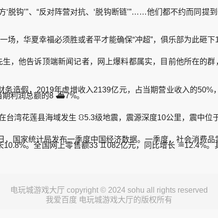
钩’”、“反对阵营对抗、‘脱钩断链’”……他们都不约而同提到一
场，华夏幸福必须胜或者平才能确保“冲超”，俱乐部为此砸下1
生，他告诉顶端新闻记者，网上爆料都属实，目前他所在的群，
，2019年虚增收入2139亿元，占当期营业收入的50%，虚增
当期利润总额的8 ⛴7%。
湾花莲县海域发生 ⛻5.3级地震，震源深度10公里，震中位于北纬
6日，国家统计局发布一季度中国经济数据。一季度，社会消费品零售
增长10.8%。全国网上零售额33 ♊082亿元，同比增长 ♒12.4%
电玩城游戏大厅 copyright © 2024 sohu all rights reserved
我爱百度 电玩城游戏大厅的版权所有