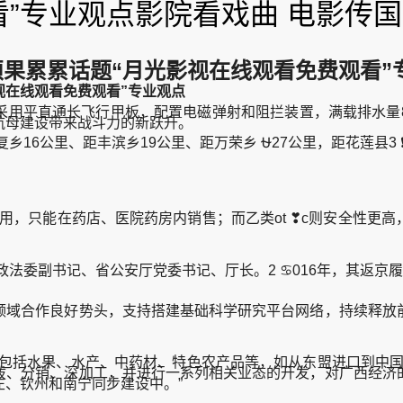
”专业观点影院看戏曲 电影传国粹
”硕果累累话题“月光影视在线观看免费观看”
视在线观看免费观看”专业观点
用平直通长飞行甲板，配置电磁弹射和阻拦装置，满载排水量8
航母建设带来战斗力的新跃升。
6公里、距丰滨乡19公里、距万荣乡 ⛎27公里，距花莲县3 ❗
用，只能在药店、医院药房内销售；而乙类ot ❣c则安全性更
法委副书记、省公安厅党委书记、厅长。2 ♋016年，其返京
域合作良好势头，支持搭建基础科学研究平台网络，持续释放前
括水果、水产、中药材、特色农产品等，如从东盟进口到中国的
拨、分销、深加工，并进行一系列相关业态的开发，对广西经济
、钦州和南宁同步建设中。”