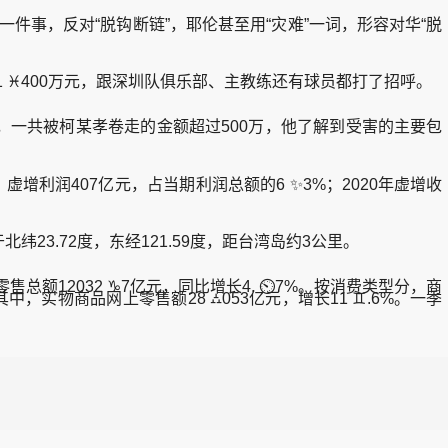
件事，反对“脱钩断链”，耶伦甚至用“灾难”一词，形容对华“脱
 ♓400万元，跟深圳队俱乐部、主教练还有球员都打了招呼。
一共被柯某孝卷走的金额超过500万，他了解到受害的主要包
利润407亿元，占当期利润总额的6 ✨3%；2020年虚增收
23.72度，东经121.59度，距台湾岛约3公里。
总额12032 ♑7亿元，同比增长4. ⏲7%。按消费类型分，商
。其中，实物商品网上零售额28 ⛼053亿元，增长11 ♊.6%。一季