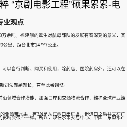
 “京剧电影工程”硕果累累-电
专业观点
万余吨。福建舰的诞生对航母部队的发展有着深刻的意义，其
0公里，距台北市14 ♈7公里。
高，可以自行判断、购买和使用，除药店、医院药房外，还可以在
履新司法部副部长，直至此番调整。
沿领域合作潜能，加强口岸和交通物流合作，维护全球产业链
亚热带水果，有3/4是从广西口岸进境，但进口之后并未在广
的影响会很不一样。所以，现在水果交易中心、中国—东盟水产