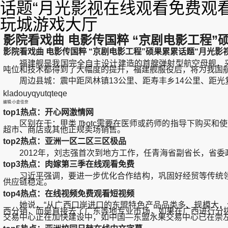
话题“月光影视在线观看免费观看
玩城游戏大厅
影院看戏曲 电影传国粹 “京剧电影工程
影院看戏曲 电影传国粹 “京剧电影工程”硕果累累话题“月光影
福建舰是我国完全自主设计建造的首艘弹射型航空母舰，采
吨位和技术都得到了大幅度的提升，福建舰服役后，将为我国
周边县城：震中距凤林镇13公里、距寿丰乡14公里、距光复乡1
kladouyqyutqteqe
编辑:小倉佳奈
top1热点：开心网激情网
区别在于：甲类 ♍otc需要在医师或药师的指导下购买和使
超市、商店或其他正规卖场销售。
top2热点：亚洲一区二区三区极品
2012年，刘志强首次到地方工作，任青海省副省长，省委政
top3热点：肉嫁第三季在线观看免费
习近平强调，要进一步优化合作结构，巩固好经贸等传统领
供应链稳定。
top4热点：在线视频免费观看短视频
她说，“从广西口岸进口的东盟特色产品品类多、规模大，包
西分销，而是直接去了广东等地专业市场，如果在广西进行分
交易中心正在加快建设中，如中国—东盟水果交易中心已在崇左