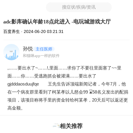
搜症状/疾病/资讯
adc影库确认年龄18点此进入 -电玩城游戏大厅
百度养生 · 2024-06-20 03:21:31
孙悦
主任医师
和猫咪app一样的软件
,……要出水了~……!,里面……求你了不要往里面塞了~~里
面……你……受逃跑抓会被灌满……要出水了
gjdddaosduujfqe 王先生告诉顶端新闻记者，今年7月，他
在一个病友群里看到了柯某孝以儿慈会99 ⌛58名义发出的配捐
项目，该项目称将手里的资金转给柯某孝，20天后可以返还更
高金额。
相关推荐