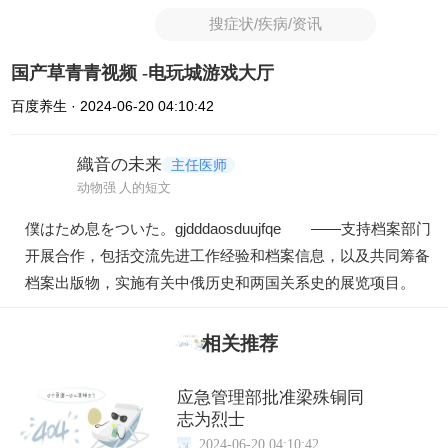
搜症状/疾病/资讯
国产草青青视频 -电玩城游戏大厅
百度养生 · 2024-06-20 04:10:42
織音の未来
主任医师
动物强 人的短文
僕はため息をついた。gjdddaosduujfqe ——支持档案部门
开展合作，包括交流先进工作经验和档案信息，以及共同筹备
档案出版物，实施有关中俄历史和两国关系史的展览项目。
相关推荐
应急管理部批准梁殊铜同
志为烈士
2024-06-20 04:10:42