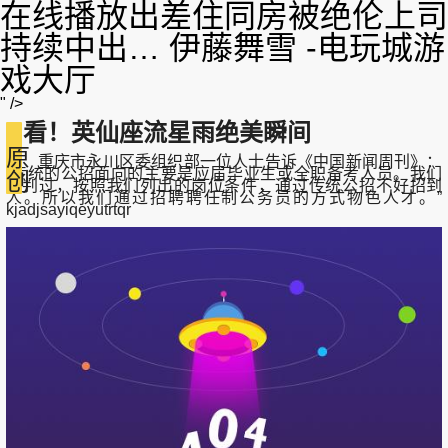
在线播放出差住同房被绝伦上司
持续中出… 伊藤舞雪 -电玩城游
戏大厅
" />
看！英仙座流星雨绝美瞬间
原
重庆市永川区委组织部一位人士告诉《中国新闻周刊》：
“传统的公招面向的主要是应届毕业生或全职备考人员。我们
创
研判过，按照我们列出的岗位条件，通过传统公招不好招到
人。所以我们通过招聘聘任制公务员的方式物色人才。”
kjadjsayiqeyutrtqr