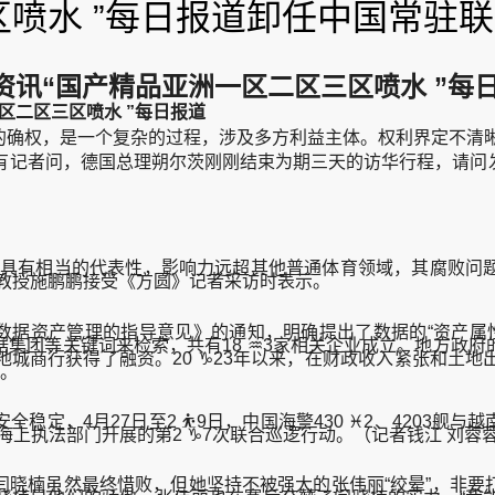
区喷水 ”每日报道卸任中国常驻
讯“国产精品亚洲一区二区三区喷水 ”每
区二区三区喷水 ”每日报道
确权，是一个复杂的过程，涉及多方利益主体。权利界定不清晰
记者问，德国总理朔尔茨刚刚结束为期三天的访华行程，请问
具有相当的代表性，影响力远超其他普通体育领域，其腐败问题
教授施鹏鹏接受《方圆》记者采访时表示。
据资产管理的指导意见》的通知，明确提出了数据的“资产属性
集团等关键词来检索，共有18 ♒3家相关企业成立。地方政
城商行获得了融资。20 ♑23年以来，在财政收入紧张和土
生。
月27日至2 ⛹9日，中国海警430 ♓2、4203舰与越南海
海上执法部门开展的第2 ♑7次联合巡逻行动。（记者钱江 刘蓉蓉 
楠虽然最终惜败，但她坚持不被强大的张伟丽“绞晕”，非要