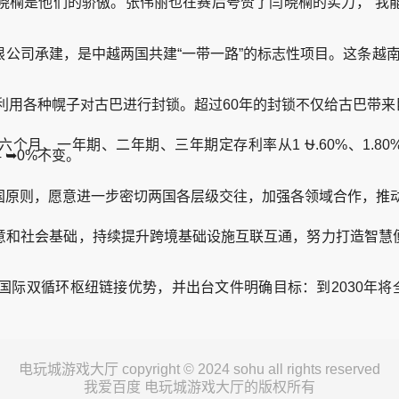
晓楠是他们的骄傲。张伟丽也在赛后夸赞了闫晓楠的实力，“我
承建，是中越两国共建“一带一路”的标志性项目。这条越南首条
利用各种幌子对古巴进行封锁。超过60年的封锁不仅给古巴带来
期、二年期、三年期定存利率从1 ⛎.60%、1.80%、2.10
4 ➥0%不变。
原则，愿意进一步密切两国各层级交往，加强各领域合作，推动
和社会基础，持续提升跨境基础设施互联互通，努力打造智慧便
双循环枢纽链接优势，并出台文件明确目标：到2030年将全
电玩城游戏大厅 copyright © 2024 sohu all rights reserved
我爱百度 电玩城游戏大厅的版权所有