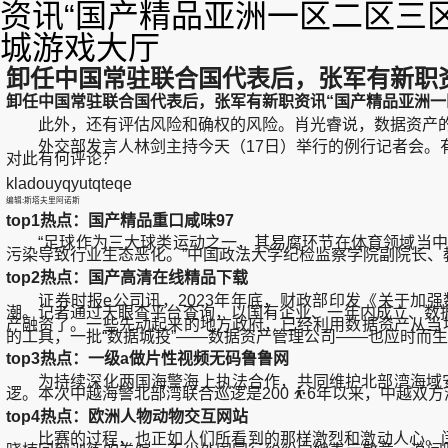
资讯“国产精品亚洲一区二区三
城游戏大厅
卸任中国常驻联合国代表后，张军有新职资
卸任中国常驻联合国代表后，张军有新职资讯“国产精品亚洲一
此外，还有评估风险和确权的风险。肖光睿说，数据资产的
外交部发言人林剑主持今天（17日）举行的例行记者会。有
对此有何评论？
kladouyqyutqteqe
编辑:斯塔夫里阿诺斯
top1热点：国产精品重口咸味97
“足球作为三大球类运动之一，其易腐环节在体育领域当中
污染导致行业生态恶化。”中国政法大学纪检监察学院副院长、
top2热点：国产高清在线精品下载
证券时报e公司讯，2023年年底，财政部印发《关于加强数
潮。记者通过天眼查平台查询，以国有企业、一年内成立、数据
产融资了。一些先动起来的地方政府，已经利用数据资产从当地
的工具，一批“数据城投”——数据资产管理公司——也应时而
top3热点：一级a做片性视频无码鲁鲁网
为持续深化两国海警海上执法合作，共同维护北部湾海域安全稳定，4
逻。本次中越海警北部湾联合巡逻是200 ⛹6年以来，中越双方
top4热点：欧洲人物动物交互网站
比赛的过程，也正如人们所看到的那样激烈和激动人心。闫晓