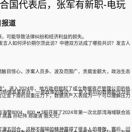
联合国代表后，张军有新职-电玩
日报道
，可能导致法律纠纷和经济利益的损失。
发言人如何评价朔尔茨此访？中德双方达成了哪些共识？发言人
触目惊心，涉案人员多、波及范围广、贪腐金额大，政治生态
”。进入2024年，地方政府掀起了成立数据资产管理公司的热
府的热情其来有自：一是政策的推动；二是入表后的数据能作为资
地出让金下滑的双重压力下，数据资产入表成为一个可以缓解压力
警8004、800 ⏪3船开展了2024年第一次北部湾海域联合巡
高鑫 孙纪伟 郑建清 骆天元）
打满五回合，这种不服输的精神赢得了很多人的尊敬。赛后，闫