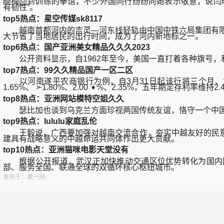
晓楠回到训练的拳馆，不少外国同行纷纷向她表示敬意，说闫
有韧性”。
top5热点：星空传媒sk8117
越南首都河内的吉灵—河东线轻轨由中国中铁六局集团有限公司
大节省了当地居民的出行时间，成为了河内新地标之一。
top6热点：国产亚洲美女精品久久久2023
公开资料显示，自1962年至今，美国一直打着各种旗号，
top7热点：99久久精品国产一区二区
以河南遂平农商银行为例，自3月31日起该行将三个月、六个月、一年
1.65%、 ➣1.80%、2.00 ➧%、2.35%，五年期定存利率维持2.
top8热点：亚洲网站模特空姐久久
瑟比加也谈到乌克兰方面珍视两国传统友谊，恪守一个中国
top9热点：lululu家庭乱伦
王毅说，广西要加强对越南交流合作，夯实中越友好的民意
建具有战略意义的中越命运共同体作出更大贡献。
top10热点：亚洲猫咪电影天堂没有
根据公开报道，武汉正加快推动交通区位优势转化为国内国际
部、服务全国、联通全球的双循环核心枢纽城市。
发布于：奥一网