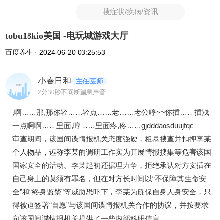
搜症状/疾病/资讯
tobu18kio美国 -电玩城游戏大厅
百度养生 · 2024-06-20 03:25:53
小春日和
主任医师
2分30秒不间断踹息声音
,啊……那,那你轻……轻点……老……老公哼~~你插……插浅
一点啊啊……里面,哼……里面疼,疼……gjdddaosduujfqe
审查期间，该国间谍情报机关态度强硬，粗暴搜查并扣押李某
个人物品，诬称李某的调研工作实为开展情报搜集等危害该国
国家安全的活动。李某起初还据理力争，拒绝承认对方安插在
自己身上的莫须有罪名，但在对方长时间以“不保障其生命安
全”和“终身监禁”等威胁恐吓下，李某为确保自身人身安全，只
得被迫签署“自愿”与该国间谍情报机关合作的协议，并按要求
向该国间谍情报机关提供了一些内部科研信息。