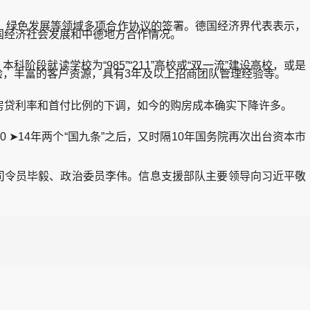
绿色发展等领域多项合作协议的签署。德国经济界代表表示，
国经济社会发展和中德地方合作情况。
就读学校为“985”“211”高校或“双一流”建设高校，或是
经验，丰富的客户资源，具有3年及以上招商团队管理经验等。
房贷利率和首付比例的下调，如今的购房成本确实下降许多。
➤14年两个“国九条”之后，又时隔10年国务院再次出台资本市
令员毕毅、政治委员李伟。信息支援部队主要领导向习近平敬