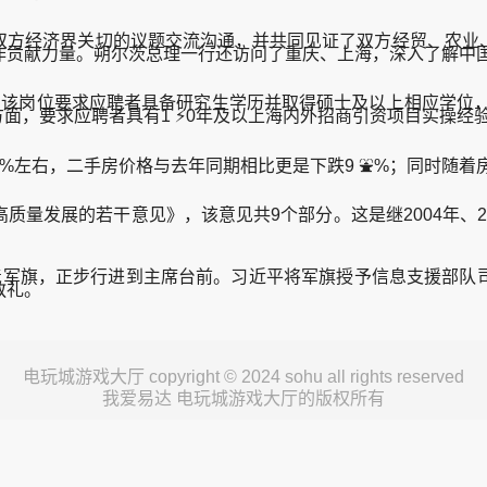
方经济界关切的议题交流沟通，并共同见证了双方经贸、农业、
作贡献力量。朔尔茨总理一行还访问了重庆、上海，深入了解中
要求应聘者具备研究生学历并取得硕士及以上相应学位，本科阶段
历方面，要求应聘者具有1 ⚡0年及以上海内外招商引资项目实操
左右，二手房价格与去年同期相比更是下跌9 ⛲%；同时随着
展的若干意见》，该意见共9个部分。这是继2004年、20 
军旗，正步行进到主席台前。习近平将军旗授予信息支援部队司
敬礼。
电玩城游戏大厅 copyright © 2024 sohu all rights reserved
我爱易达 电玩城游戏大厅的版权所有