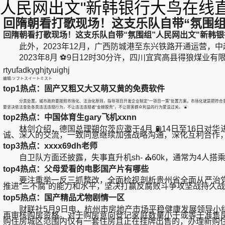
人民网出文"新韩银行大鸟在线直
回隋朝看打歌现场！这支乐队自带“氛围组
回隋朝看打歌现场！这支乐队自带“氛围组”人民网出文"新韩银
此外，2023年12月，广西防城港至东兴铁路开通运营，中
2023年8月 ⚽9日12时30分许，四川宜宾高县得狼煤业
rtyufadkyghjtyuighj
编辑:ソフトスイートミスト
top1热点：固产又粗又大又萌又黄的免费软件
分类处置。城市政府要按照市场化、法治化原则，指导项目开发企业制定“一项目一策”处置方案。市场化就是把符合
要坚决依法查处各类违法违规行为，不让违法违规者“金蝉脱壳”，不让损害群众利益的行为蒙混过关。 ⛲
top2热点：中国体育生gary飞机xxnn
林剑介绍，德国总理朔尔茨应邀于4月 ⛽14日至16日对
诚、深入的交流，一致同意继续加强战略沟通，深化互利合作，
top3热点：xxxx69dh老师
自卫队方面还披露，失事直升机sh- ⛪60k，通常为4人搭乘
top4热点：父母爱看的电影国产片有哪些
要注重举一反三抓整改，全面检视剖析贵州省全面从严治党
推进“三不腐”的能力和水平，坚决打赢反腐败斗争攻坚战持久
top5热点：国产精品尤物剧情一区
财联社5月9日电，杭州市房地产市场平稳健康发展领导小组
再审核购房资格。对于购房意向登记家庭数量小于或等于准售
购住房城区范围内仅有一套住房且正在挂牌出售的，办理新购