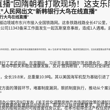
播"回隋朝看打歌现场！这支乐队
”人民网出文"新韩银行大鸟在线直播"
行大鸟在线直播"
越边境城市东兴市接入全国铁路网。这条铁路线路全长47公里，设
有限公司11343备采工作面发生一起瓦斯窒息事故，造成1人遇难
条件的项目，或者可以采取市场化措施完善条件的项目，纳入“白名单”给予融资支持，推进项目建设交付。法治化就是推动资
华进行了正式访问。在京期间，习近平主席同朔尔茨总理会见，李
推动中欧关系稳定健康发展，反对“脱钩断链”，共同应对全球
，全长19.8米，总重量10.9吨。其以美国海军机型为基础引
方面的薄弱环节，堵塞制度漏洞，狠抓制度执行，推动从个案清
战。
办公室5月9日发布《关于优化调整房地产市场调控政策的通知
房源数量的新建商品住房项目，取消公证摇号销售要求，由开发
住房的按揭贷款时可按首套住房认定。在本市取得合法产权住房