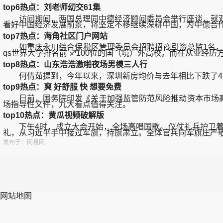
top6热点：刘老师㓜交61集
访问期间，两国总理同中德经济顾问委员会举行座谈，就双
看好中国经济发展前景，将坚定不移继续深耕中国，为中德合
top7热点：海角社区门户网站
如重庆永川综合保税区管理委员会招聘招商引资总监1名，该岗位
qs世界大学排名前 ♐100位的国（境）外高校。而在从业经
top8热点：山东浩浩激啪夜场男模三人行
何倩茹提到，今年以来，深圳新房均价与去年相比下跌了4%
top9热点：爽 好舒服 快 想要免费
日前，国务院印发《关于加强监管防范风险推动资本市场高质量发
场指导性文件，九大看点值得关注。
top10热点：黄瓜视频破解版
下午4时，成立大会开始，全场高唱国歌。仪仗礼兵护卫着
礼，从习近平手中接过军旗，持旗肃立。全体官兵向军旗庄严
发布于：网易网
网站地图