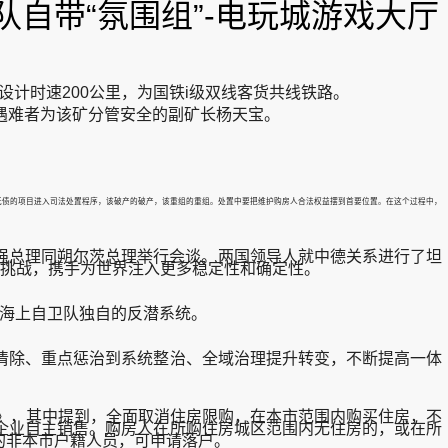
自带“氛围组”-电玩城游戏大厅
计时速200公里，为国铁i级双线客货共线铁路。
。遇难者为该矿分管安全的副矿长杨天宝。
不抵债的项目进入司法处置程序，该破产的破产，该重组的重组。处置中要把维护购房人合法权益摆到首要位置。在这个过程中，
强总理同朔尔茨总理举行会谈。两国领导人就中德关系进行了坦
性挑战，携手为世界注入更多稳定性和确定性。
进了海上自卫队独自的反潜系统。
除、重点惩治到系统整治、全域治理提升转变，不断提高一体
》，其中提到，全面取消住房限购，在本市范围内购买住房，不
企业自主销售。购房人在所购住房城区范围内无住房的，或在所
的非本市户籍人员，可申请落户。