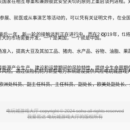
关国家在相互尊重和兼顾彼此安全关切的原则上重启谈判进程。
参展、就医或从事演艺等活动的，可以凭有关证明文件，在全国
年，新一轮的接触谈判正在进行中。而在2 ❎019年，f1将
个巨大的市场需要开发，一个是美国，一个就是中国。”
准入，提高大豆及其加工品、猪肉、水产品、谷物、油脂、果蔬
。
等能源产业生产、建设和运营期间的风险特性，提供全生命周期
节风险。通过保险机制为新型电力系统建设提供风险电玩城游戏
洲处科员、副主任科员、主任科员、副处长，欧美处副处长、处长，
电玩城游戏大厅 copyright © 2024 sohu all rights reserved
我爱易达 电玩城游戏大厅的版权所有