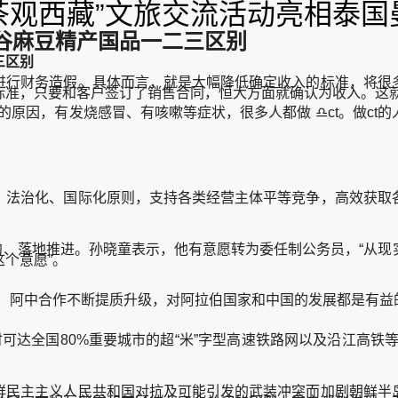
茶观西藏”文旅交流活动亮相泰国
谷麻豆精产国品一二三区别
三区别
行财务造假。具体而言，就是大幅降低确定收入的标准，将很多
标准，只要和客户签订了销售合同，恒大方面就确认为收入。这
原因，有发烧感冒、有咳嗽等症状，很多人都做 ♎ct。做ct
法治化、国际化原则，支持各类经营主体平等竞争，高效获取各
约、落地推进。孙晓童表示，他有意愿转为委任制公务员，“从现
个意愿”。
阿中合作不断提质升级，对阿拉伯国家和中国的发展都是有益的
达全国80%重要城市的超“米”字型高速铁路网以及沿江高铁等
民主主义人民共和国对抗及可能引发的武装冲突而加剧朝鲜半岛