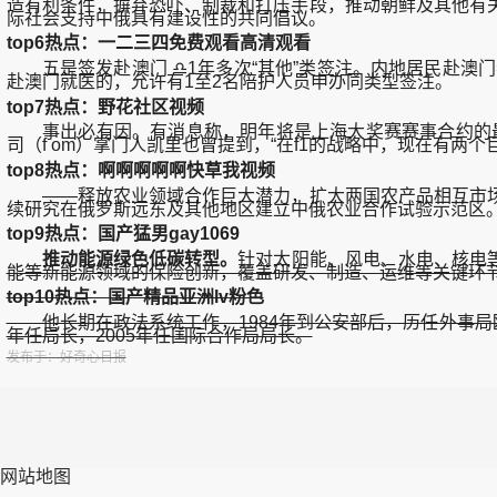
造有利条件，摒弃恐吓、制裁和打压手段，推动朝鲜及其他有
际社会支持中俄具有建设性的共同倡议。
top6热点：一二三四免费观看高清观看
五是签发赴澳门 ♎1年多次“其他”类签注。内地居民赴澳门
赴澳门就医的，允许有1至2名陪护人员申办同类型签注。
top7热点：野花社区视频
事出必有因。有消息称，明年将是上海大奖赛赛事合约的最后一
司（f om）掌门人凯里也曾提到，“在f1的战略中，现在有两
top8热点：啊啊啊啊啊快草我视频
——释放农业领域合作巨大潜力，扩大两国农产品相互市场
续研究在俄罗斯远东及其他地区建立中俄农业合作试验示范区
top9热点：国产猛男gay1069
推动能源绿色低碳转型。
针对太阳能、风电、水电、核电
能等新能源领域的保险创新，覆盖研发、制造、运维等关键环
top10热点：国产精品亚洲lv粉色
他长期在政法系统工作，1984年到公安部后，历任外事局欧
年任局长，2005年任国际合作局局长。
发布于：好奇心日报
网站地图