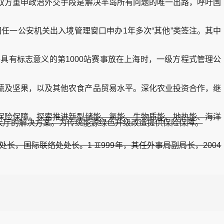
双方重申政治外交手段是解决半岛所有问题的唯一出路，呼吁国
任一公安机关出入境管理窗口申办1年多次“其他”类签注。其中
具有标志意义的第1000站赛事放在上海时，一级方程式管理公
及坚果，以及其他农食产品贸易水平。深化农业投资合作，继
保险保障。
探索推进新型储能、氢能、生物质能、地热能、海洋
大厅的解决方案。为传统能源绿色升级改造提供保险保障。
国际联络处处长。1 ♊999年，其任外事局副局长，2004