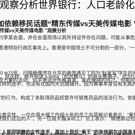
 ”观察分析世界银行：人口老龄
依赖移民话题“精东传媒vs天美传媒电影 
媒vs天美传媒电影 ”观察分析
李某会面，并在会面现场以其所持证件存在问题，可能从事危害
港特别行政区事务上。香港是中国领土不可分割的一部分，‘一个
⛎15年，闫晓楠偶然在北京的拳馆遇见了同为“赵家军”学生
选手。就这样，她开始进入mma（综合格斗）的商业赛圈子。在2
现力量的运动，似乎更适合性格直率，喜欢硬拼的自己。但那时，
这样的选手，也没有在国内大范围铺开。因为赛事本身没有太高
的行为，构成了未取得药品经营许可销售药品的违法行为。依
实性。一位在周大福工作超十年的员工向蓝鲸记者表示：“拿赔偿
我们这边的人”，另一位周大福深圳工厂员工表示：“顺德那边也
二人是同国籍的女性选手，再加上现任“拳王”的张伟丽在中国