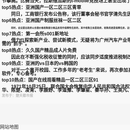
节攀高。比赛当天，拉斯维加斯的t-mobile竞技场上甚至
top5热点：亚洲国产一区二区三区青草
同日，工商银行发布公告称，该行董事会秘书官学清先生因
top6热点：亚洲国产制服丝袜一区二区
同时，会议提出政府以合理价格收购部分商品房用作保障性住房的，其中收购主体是政府，收购用途是保障住房，这也
top7热点：第一会所s001新地址
借力f1探索新产业、尝试新模式，无疑将为广州汽车产业带
需的“抓手”。
top8热点：久久国产精品成人片免费
因此在不断强化税收征管的同时，应该同步适度推进税制改
top9热点：亚洲的vs日本的vs韩国的
对于一个离开校园、工作多年的“老考生”来说，再次参加高
软件，专心备考。
top10热点：国产在线观看精品一区二区三区91
1971年10月25日，联合国大会恢复中华人民共和国合法
华、陈楚、凌青、李鹿野、李道豫、李肇星、秦华孙、王英凡
发布于：楚天都市报
网站地图