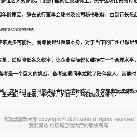
出现了多位名人的身影。而在中国的社交媒体上，关于这场比赛的讨
年龄原因，辞去该行董事会秘书及公司秘书职务，由副行长段红
是在“三大工程”范畴内的补充。
来更多可能性。而即便是f1赛事本身，对于当下的广州已然足够
革，适度降低名义税率，让企业实际税负维持在一个合理水平，
考是一个巨大的挑战，备考这期间李龙除了陪伴家人，其他时
权利。次月2日，中国常驻联合国代表团成立。外交部电玩城游戏
、王光亚、张业遂、李保东、刘结一、马朝旭以及张军。
电玩城游戏大厅 copyright © 2024 sohu all rights reserved
我爱易达 电玩城游戏大厅的版权所有