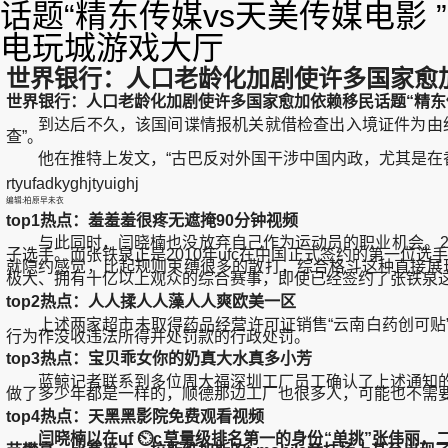
话题“精东传媒vs天美传媒电影
电玩城游戏大厅
世界银行：人口老龄化加剧使许多国家愈加
世界银行：人口老龄化加剧使许多国家愈加依赖移民话题“精东传
到达后不久，该国间谍情报机关就借检查出入境证件为由约
查”。
他在推特上发文，“古巴反对外国干涉中国内政，尤其是在香
rtyufadkyghjtyuighj
编辑:柏原早未衣
top1热点：羞羞羞很疼无遮掩90分钟视频
与此同时，闫晓楠也没放弃自己作为运动员的职业机会。20 
子选手。而张铁泉正是2010年ufc在中国正式签约的第一位
就隐约感觉，比起规则束缚很多的散打，综合格斗这种直接展
极大、拥有十亿以上观众的综合赛事，即使已经签约了张铁泉
top2热点：人人揉人人藻人人爽欧美一区
上述两家超市未取得药品经营许可证销售“云南白药创可贴”
行为作没收违法所得并处罚款的行政处罚。
top3热点：宝贝乖女你的奶真大水真多小芳
蓝鲸记者联系到多位周大福深圳工厂员工确认了上述通知的真
做了多少年都是一样的，顺德那边工厂也很多人，可能也不需要
top4热点：天黑黑影院免费观看视频
闫晓楠以在uf ⏲c草量级排名第一的身份“单挑”张伟丽，