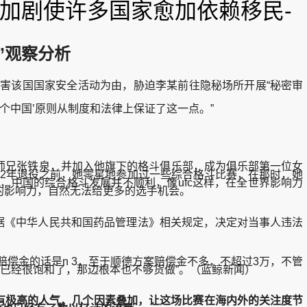
化加剧使许多国家愈加依赖移民-
”观察分析
该国国家安全活动为由，胁迫李某前往隐秘场所开展“秘密审
中国’原则从制度和法律上保证了这一点。”
的师兄张铁泉，并加入他旗下的格斗俱乐部，成为俱乐部第一位女
012年退役之前，她零星地参加过一些综合格斗比赛，在那时，她
中国的综合格斗发展并不顺利，像ufc这样，在全世界影响力
的影响力，自然无法给更多的选手机会。
据《中华人民共和国药品管理法》相关规定，决定对当事人违法
金的话是n 3，至于顺德方案赔偿金不多，不超过3万，不管
已经很饱和了，那边根本也不够货做”。（蓝鲸新闻）
具有极高的人气，几个因素叠加，让这场比赛在海内外的关注度节