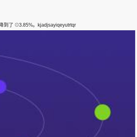
。kjadjsayiqeyutrtqr