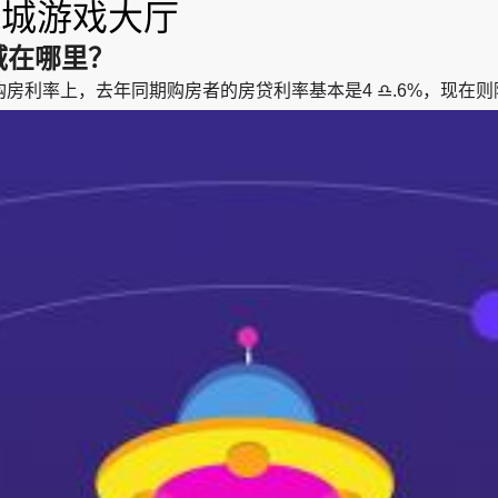
玩城游戏大厅
域在哪里？
同期购房者的房贷利率基本是4 ♎.6%，现在则降到了 ⚾3.85%