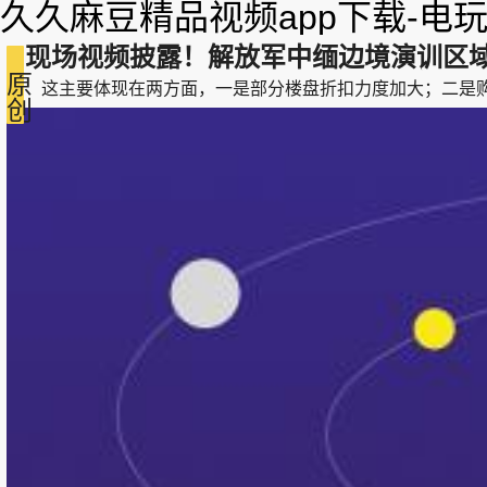
久久麻豆精品视频app下载-电
现场视频披露！解放军中缅边境演训区
原
这主要体现在两方面，一是部分楼盘折扣力度加大；二是购房利率上，去年
创