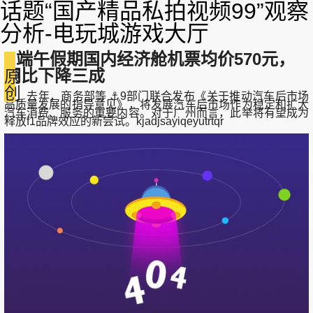
话题“国产精品私拍视频99”观察
分析-电玩城游戏大厅
端午假期国内经济舱机票均价570元，
同比下降三成
原
创
去年，商务部等 ⚓9部门联合发布《关于推动汽车后市场
高质量发展的指导意见》，将发展汽车后市场作为稳定和扩大
汽车消费、服务的重要内容。对于广州而言，此举将有望成为
释放f1品牌效应的新尝试。kjadjsayiqeyutrtqr