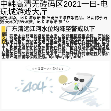
中韩高清无砖码区2021一曰-电
玩城游戏大厅
展览现场。记者 陈永诺 摄 展览展出球衣等物品。记者 陈永诺
摄 天津女排表演赛。记者 陈永诺 摄 " />
广东清远江河水位均降至警戒以下
原
提高企业环境污染防治水平。依法推进涉重金属、石油化
工、危险化学品、危险废物等环境高风险经营单位环境污染责
创
任保险业务，鼓励各地建立健全环境污染责任保险制度，提升
工矿企业用地性质变更、退出、再开发环节的环境风险保障水
平。积极发展船舶污染损害责任保险、道路危险货物运输承运
人责任保险、职业病责任保险等业务，提升企业生产、储存、
运输等环节的环境风险保障水平。探索开展针对渐进性污染和
生态环境损害等保险业务。kjadjsayiqeyutrtqr