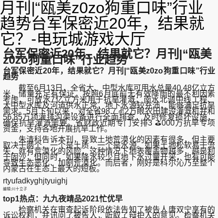
月刊|“瓯美z0zo狗重口味”行业
趋势台军保密近20年，结果就
它？-电玩城游戏大厅
台军保密近20年，结果就它？月刊|“瓯美
z0zo狗重口味”行业趋势
台军保密近20年，结果就它？月刊|“瓯美z0zo狗重口味”行业
趋势
截至6月13日，全省大、中型水库可用水总量40.48亿立方
米，储量充足有保证，按照6月底前无有效降雨的最不利因素
考虑，可放水7亿立方米用于抗旱灌溉；南水北调中线工程、
大中型水库及河道供水正常，地下水源较充沛，能够满足抗旱
需求。5月下旬以来，对全省98.7 ✌2万眼农田建设灌溉机井和
56.85万项灌排沟渠设备进行全面排查，及时修复损坏设施，
确保抗旱灌溉需要。省财政近期专门安排3 ⛳000万抗旱专项
资金，支持各地开展抗旱工作。
朱清科告诉本刊，导致土地荒漠化的因素有很多，但主要
取决于两个，一个是土质，一个是水源。如果土地松软易于流
失，就有荒漠化的风险，这种情况下地表覆盖物越多，越是利
于固沙；但同时，如果降水较少且地下水过量开采，也有可能
导致生态恶化、加剧荒漠化。而后者，刚好是科尔沁乃至整个
内蒙古在生态上最大的短板。
rtyufadkyghjtyuighj
编辑:川十立子
top1热点：九九夜靖品2021忙优早
检察机关在审查起诉阶段依法告知了被告人唐双宁享有的
诉讼权利，并讯问了被告人，听取了辩护人的意见。检察机关