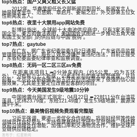
top5热点：国产又爽又粗又长又猛
2012年，华春莹担任外交部新闻司副司长、新闻发言人。
她是继李金华、范慧娟、章启月、姜瑜之后，外交部第五位女
性新闻发言人。
top6热点：夜里十大禁用app网站免费
彭博社指出，全球前十大电池供应商中，只有3家不是中
国企业。美方的做法表明，美国国会试图进一步推动五角大楼
和国土安全部门的供应链与中国“脱钩”。
top7热点：gaytube
在广东，据广东省纪委监委3月2日通报，广东省药品监督
管理局党组书记、局长江效东涉嫌严重违纪违法，目前正接受
广东省纪委监委纪律审查和监察调查。
top8热点：无码一区二区三区av免费
在距离该项目1 ➠0分钟车程内（约5公里，均为五环
外），分布有六七个新盘，记者走访后的最大感受便是，从目
前看，北京这次新政确实给五环外的市场带来了很强的信心提
振效果，尤其是主要定位改善型客群的项目。
top9热点：今天美国发生9级地震10分钟
中国地震台网正式测定：04月22日 ➨22时11分在台湾花
莲县（北纬23.79度，东经121.49度）发生5.9级地震，震源深
度9千米。
top10热点：最美情侣视频免费观看完整版
习近平强调，要进一步优化合作结构，巩固好经贸等传统
领域合作良好势头，支持搭建基础科学研究平台网络，持续释
放前沿领域合作潜能，加强口岸和交通物流合作，维护全球产
业链供应链稳定。
发布于：红星新闻