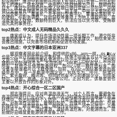
起诉指控：唐双宁利用担任中国人民银行银行监管一司司长职
务上的便利，将其保管、使用的公共财物据为己有，数额特别
巨大；唐双宁利用担任中国人民银行银行监管一司司长，中国
银行业监督管理委员会党委委员、副主席，中国光大集团股份
公司党委书记、董事长，光大银行党委书记、董事长等职务上
的便利，在职务调整、贷款获取等事项上为他人谋取利益，非
法收受他人财物，数额特别巨大，依法应当以贪污罪、受贿罪
追究其刑事责任。
top2热点：中文成人无码精品久久久
唐家成认为，提升市场流动性是一项长期工作，港交所非
常重视相关工作，正研究很多中长期的改革建议，相信未来还
会推出措施，以完善市场机制和促进市场发展。
top3热点：中文字幕的日本亚洲337
据观察者网此前介绍，和传统的x86、arm一样，ris ⛽c-v
也是芯片设计的底层指令集标准。就像不同语言可以写出不同
文章一样，不同指令集标准也可以设计出不同的芯片，进而构
建相应的软硬件生态。不同的是，x86和arm是由某一个企业
所有，其他企业使用需要授权。而risc-v是一种开放标准，指
令集手册谁都可以下载使用。目前，在risc-v国际基金会的高
级会员中，有一半都是中国企业，包括华为、中兴、阿里巴
巴、紫光展锐、腾讯等。但同时也有不少的美国企业，包括英
特尔、谷歌、高通、si ♏five等公司。正因为此，该基金会也
主要以开放合作的形象对外。
top4热点：开心综合一区二区国产
郑志海提示，应对高温热浪天气，对个人而言，要避免在
高温时段进行户外活动，尤其10至16时避免长时间暴露在高温
环境中，外出时做好个人防护，日常还需注意饮食卫生、多饮
水。对高温作业而言，要做好防护，合理安排工作时间，尽量
轮换作业，避开最高气温，缩短作业时间。对农业而言，从做
好抗旱工作入手，适时灌溉，减轻高温危害。对能源而言，提
前做好迎峰度夏能源保供准备工作。