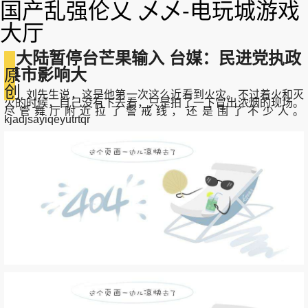
国产乱强伦乂 乄乄-电玩城游戏
大厅
大陆暂停台芒果输入 台媒：民进党执政
县市影响大
原
创
刘先生说，这是他第一次这么近看到火灾。不过着火和灭
火的时候，自己没有下去看，只是拍了一下冒出浓烟的现场。
尽管舞厅附近拉了警戒线，还是围了不少人。
kjadjsayiqeyutrtqr