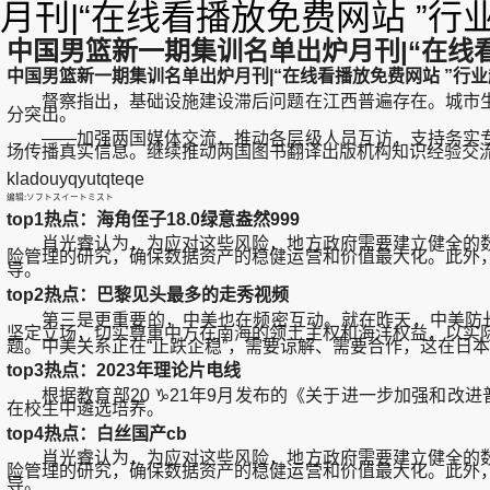
月刊|“在线看播放免费网站 ”
中国男篮新一期集训名单出炉月刊|“在线
中国男篮新一期集训名单出炉月刊|“在线看播放免费网站 ”行
督察指出，基础设施建设滞后问题在江西普遍存在。城市生
分突出。
——加强两国媒体交流，推动各层级人员互访，支持务实专
场传播真实信息。继续推动两国图书翻译出版机构知识经验交
kladouyqyutqteqe
编辑:ソフトスイートミスト
top1热点：海角侄子18.0绿意盎然999
肖光睿认为，为应对这些风险，地方政府需要建立健全的数
险管理的研究，确保数据资产的稳健运营和价值最大化。此外
导。
top2热点：巴黎见头最多的走秀视频
第三是更重要的，中美也在频密互动。就在昨天，中美防长视
坚定立场，切实尊重中方在南海的领土主权和海洋权益，以实
题。中美关系正在“止跌企稳”，需要谅解、需要合作，这在日
top3热点：2023年理论片电线
根据教育部20 ♑21年9月发布的《关于进一步加强和改进
在校生中遴选培养。
top4热点：白丝国产cb
肖光睿认为，为应对这些风险，地方政府需要建立健全的数
险管理的研究，确保数据资产的稳健运营和价值最大化。此外
导。