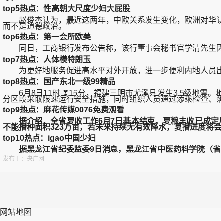
top5热点：性高朝大尺度少妇大屁股
赵俊杰认为，最近这两年，中欧关系发生变化，欧洲对华认知
而不是道德政治。”
top6热点：第一会所欧美
同日，工商银行发布公告称，该行董事会秘书官学清先生因
top7热点：人体模特朗玉
为更好地服务促进高水平对外开放，进一步便利内地人员出入
top8热点：国产东北一级99精品
6月8日11时 ❣16分，福建三明市尤溪县发生3.5级地
分区段采取限速运行安全措施，同时组织人员通过添乘检查、
top9热点：麻花传媒0076免费观看
据介绍，全省夏收工作6月7日基本结束，夏粮丰收已成定局。夏
不能播种面积323万亩，若未来持续无有效降水，夏播进度将
top10热点：igao中国少妇
据黑龙江省纪委监委9日消息，黑龙江省中医药科学院（省中
发布于：央广网
网站地图