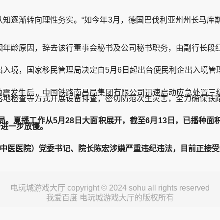
逐渐转向理性务实。“如今年3月，德国巴伐利亚州州长马库斯
年龄原因，辞去该行董事会秘书及公司秘书职务，由副行长段红
境，国家移民管理局决定自5月6日起出台便民利企出入境管
震。地震发生后，中国铁路南昌局集团有限公司迅速启动应急处置
落地检查等方式开展设备排查，密切防范次生灾害，全力确保铁
播工作从5月28日大面积展开，截至6月13日，已播种面积 
会进一步放慢。
医医院）党委书记、院长陈宏涉嫌严重违纪违法，目前正接受
电玩城游戏大厅 copyright © 2024 sohu all rights reserved
我爱百度 电玩城游戏大厅的版权所有