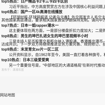
top5热点：日产精品卡2卡三卡四卡区别
习近平指出，中方高度赞赏古方在涉及中国核心利益问题上
top6热点：国产一区4k高清在线播放
【环球时报-环球网报道 记者乌元春】外交部发言人毛宁主持
其他国家高层通话，要求相关国家敦促伊朗保持克制。请问中
top7热点：日本一姐rapper潮水一
这主要体现在两方面，一是部分楼盘折扣力度加大；二是购房利率
top8热点：男生的坤巴扎进女生的坤巴里视频半小时
三是支持人民币股票交易柜台纳入港股通。香港推出港币—
达成共识。下一步双方将继续推进业务方案完善、规则修订、
top9热点：末发育女av片一区二区
公开资料显示，自1962年至今，美国一直打着各种旗号，
top10热点：日本三级爱爱爽
另一个重要信号是，“中部地区的大通道格局”在新时代推动
发布于：潇湘名医
网站地图