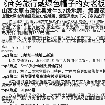
《商务旅行戴绿色帽子的女老板
山西太原市清徐县发生3.7级地震，震源深
山西太原市清徐县发生3.7级地震，震源深度28千米《商务旅行
自今年2月以来，科左中旗希伯花镇柴达木嘎查（村）的原村
种植的告示，醒目的红色粗体字昭告着通知的严肃性。一路上
边地广人稀，土地流转承包本来就是一个大趋势。我们村大概1
土壤偏沙化，如果种传统作物玉米，亩产不到1200斤。按去年玉米
元/斤算，利润能有1500元/亩。
董军说，中美两国元首致力于推动双边关系稳下来、好起来
稳为重、以信为本作为交往基本遵循，在平等和尊重基础上，
kladouyqyutqteqe
编辑:桜奈春時
top1热点：cl地址一地址二新浪
比如交通银行， ⛪2023年期员工人数 ♍94275人，相对上年
top2热点：5一8岁小幼稚免费仙踪林
而且，为了凸显六省份各自特色，本届展会更加聚焦贸易投
top3热点：菠萝菠萝蜜高清在线观看视频3
#第4批预备航天员选拔完成#[#港澳载荷专家入选预备航天员
航天员最终入选，包括8名航天驾驶员和2名载荷专家（香港地
top4热点：91pao蘑
双方将继续坚定捍卫第二次世界大战胜利成果以及载入《联
纪念设施，保护其免遭亵渎或破坏，严厉谴责美化甚至妄图复活
战史观。