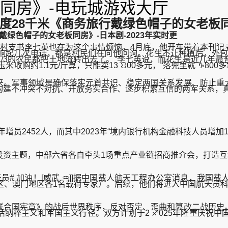
同房》-电玩城游戏大厅
度28千米《商务旅行戴绿色帽子的女老板同房
戴绿色帽子的女老板同房》-日本剧-2023年实时更
支书李七英也在为这个事情烦恼。4月底，他开车带着本刊记
响起几次电话，都是村民们在向他问询。花生不让种植后，外包
/3的农民都把土地流转出去了。”李七英说，而花生是近几年
收购约1.1元/斤算，只能卖13 ⛻00多元，“落兜里就 ♑800
。军事领域是确保落实元首共识、稳定两国关系发展、防止重大
构建不冲突不对抗、开放务实合作、逐步积累互信的两军关系，
增员2452人，而其中2023年“境内银行机构金融科技人员增加19
资主题，中部六省各自牵头1场重点产业链招商推介会，打造互
# 加油！[威武 ♒]]据中国载人航天工程办公室消息，我国
区、澳门地区各1名载荷专家）。后续，他们将进入中国航天员
合国宪章》的战后世界秩序，反对否定、歪曲和篡改二战历史。
纳粹主义和军国主义行径。双方计划于2 ♐025年隆重庆祝中