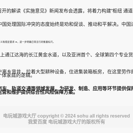
解读《实施意见》新闻发布会透露，将着力构建“枢纽 通道 网
国处理国际冲突的态度始终是劝和促谈、推动和平解决。中国连
要义和规定要求
➠
，进一步明确日常言行的衡量标尺。
上通江达海的长江黄金水道，以及亚洲首个、全球第四个专业货运
离乡背井，拉着大型耕种设备，住进集装箱板房，在这里劳作的
个体家庭的逻辑。
汽车、轨道交通等领域发展，为研发、制造、应用等环节提供保
运营和维护提供综合性风险保障方案。
电玩城游戏大厅 copyright © 2024 sohu all rights reserved
我爱百度 电玩城游戏大厅的版权所有