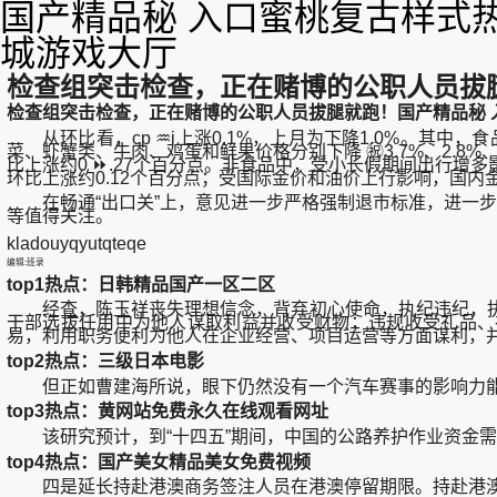
国产精品秘 入口蜜桃复古样式
城游戏大厅
检查组突击检查，正在赌博的公职人员拔
检查组突击检查，正在赌博的公职人员拔腿就跑！国产精品秘 
从环比看，cp ♒i上涨0.1%，上月为下降1.0%。其中，食品
菜、虾蟹类、牛肉、鸡蛋和鲜果价格分别下降 ㊗️3.7%、2.8%、 ♌
比上涨约0 ⏩.27个百分点。非食品中，受小长假期间出行增多影响
环比上涨约0.12个百分点；受国际金价和油价上行影响，国内金饰品
在畅通“出口关”上，意见进一步严格强制退市标准，进一步
等值得关注。
kladouyqyutqteqe
编辑:班录
top1热点：日韩精品国产一区二区
经查，陈玉祥丧失理想信念，背弃初心使命，执纪违纪，执
干部选拔任用中为他人谋取利益并收受财物；违规收受礼品、
易，利用职务便利为他人在企业经营、项目运营等方面谋利，
top2热点：三级日本电影
但正如曹建海所说，眼下仍然没有一个汽车赛事的影响力能与 
top3热点：黄网站免费永久在线观看网址
该研究预计，到“十四五”期间，中国的公路养护作业资金需求量
top4热点：国产美女精品美女免费视频
四是延长持赴港澳商务签注人员在港澳停留期限。持赴港澳商