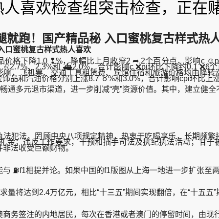
热人喜欢检查组突击检查，正在
腿就跑！国产精品秘 入口蜜桃复古样式热
入口蜜桃复古样式热人喜欢
价格下降1.0 ❢%，降幅比上月收窄2 ➦.2个百分点，影响c 
2.7%、2.3%和 ⛴2.0%，合计影响c ❌pi环比下降约0.1 
，飞机票、交通工具租赁费、宾馆住宿和旅游价格均由降转涨，涨幅分别为
和汽油价格分别上涨8.7 ♉%和3.0%，合计影响cpi环比上涨
畅通多元退市渠道，进一步削减“壳”资源价值。其中，建立健全
法犯法，罔顾中央八项规定精神，热衷于吃喝享乐，长期频繁接
礼金；违反工作要求，干预和插手司法及执纪执法活动；甘于被
并非法收受巨额财物。
⛽f1相提并论。如果中国的f1版图从上海一地进一步扩张至两
将达到2.4万亿元，相比“十三五”期间实现翻倍，在“十五五”
务签注的内地居民，每次在香港或者澳门的停留时间，由现行不