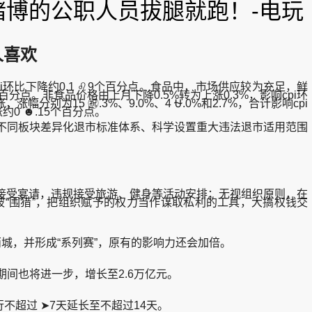
赌博的公职人员拔腿就跑！-电玩
人喜欢
☺pi环比下降约0.1 ♌9个百分点。食品中，市场供应较为充足，鲜
❌6个百分点。非食品价格由上月下降0.5%转为上涨0.3%，影响cpi环
15 ㊗️.3%、9.0%、4 ⛎.0%和2.7%，合计影响cpi
约0 ☻.15个百分点。
不同板块差异化退市标准体系、科学设置重大违法退市适用范围
受宴请，违规接受旅游、健身等活动安排；无视组织原则，在
“围猎”，把组织赋予的权力当作谋取私利的工具，大搞权钱交
城，并形成“系列赛”，原有的影响力还会加倍。
期间也将进一步，增长至2.6万亿元。
超过 ➤7天延长至不超过14天。