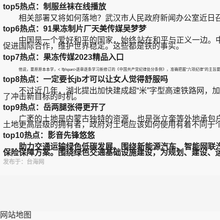
top5热点：制服丝袜在线播放
相关部署又将如何落地？武汉市人民政府新闻办公室近日召开的
top6热点：91果冻制片厂天美传媒吴梦梦
中国是一个爱好和平的国家，始终站在和平与正义一边。中
促进国际合作，维护世界稳定。这些都是铁的事实。
top7热点：果冻传媒2023精品入口
他说，要原原本本学，< ♍/span>
逐章逐条学习新修订的《中国共产党纪律处分条例》，准确把握“六项纪律”的主旨
top8热点：一定要长jb才可以让女人觉得舒服吗
不过近几年，湖北提出加快建成超“米”字型高速铁路网，加
了冲击新目标的时机。
top9热点：岳两腿张得更开了
广袤的土地是内蒙古独特的资源，也是张立奎等外地承包户
土地更高层级的拥有者，政府对土地应该如何使用有着不同于
top10热点：影音先锋悠悠
助力交通运输绿色低碳发展。围绕新能源汽车、智能网联
保险保障方案。围绕绿色交通基础设施建设，为规划、建设、
发布于：台海网
网站地图