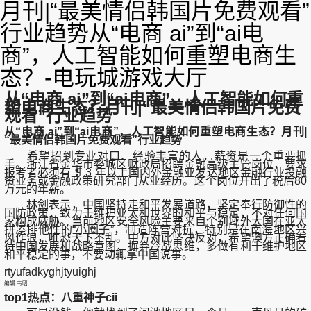
月刊|“最美情侣韩国片免费观看”
行业趋势从“电商 ai”到“ai电
商”，人工智能如何重塑电商生
态？-电玩城游戏大厅
从“电商 ai”到“ai电商”，人工智能如何重
塑电商生态？月刊|“最美情侣韩国片免费
观看”行业趋势
从“电商 ai”到“ai电商”，人工智能如何重塑电商生态？月刊|
“最美情侣韩国片免费观看”行业趋势
希望招到专业对口、经验丰富的人，薪资是一个重要抓
手。浙江省金华市婺城区财政局招聘金融高级主管岗位，要求
报考者必须有 ❡ 3 年以上国内外金融业发达地区金融行业投融
资业务或金融政策研究部门从业经历。这个岗位开出了税后80
万元的年薪。
林剑表示，中国坚持走和平发展道路，坚定奉行防御性的
国防政策，致力于维护亚太和世界的和平与稳定，不对任何国
家构成威胁。当前地区安全风险主要来自个别域外大国在亚太
拼凑排他性的“小圈子”，制造阵营对抗，特别是在南海地区兴
风作浪，唯恐天下不乱。中方对此坚决反对，希望澳方正确看
待中国发展和战略意图，摒弃冷战思维，多做有利于维护地区
和平稳定的事，不要动辄拿中国说事。
rtyufadkyghjtyuighj
编辑:韦昭
top1热点：八重神子cii