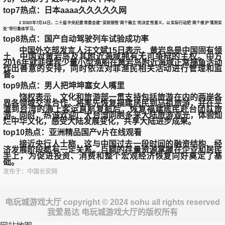
top7热点：日本aaaa久久久久久网
2 ♊023年7月14日，二十届中央纪委常委会就“深刻领悟‘两个确立’的决定性意义，以实际行动把‘两个维护’落到实
处”举行集体学习。
top8热点：国产自动驾驶列车试验成功率
中国外交部发言人汪文斌15日表示，黄岩岛是中国固有领
土，中国对黄岩岛及其附近海域拥有无可争辩的主权。中方
2016年就菲律宾少量小型渔船在黄岩岛附近海域正常捕鱼活动
作出善意的安排，同时依法对菲渔民相关活动进行管理和监
督。
top9热点：男人把坤坤塞女人嘴里
饶权表示，文化和旅游部一贯支持包括旅游在内的两岸各
界各领域交流合作。将率先恢复福建居民到马祖旅游，并在平
潭到台湾的海上客运直航复航后，恢复福建居民赴台团队旅
游。同时，热诚欢迎广大台湾同胞多来大陆旅游观光，体验灿
烂中华文化，感受大陆发展变化，共享大陆进步成果。
top10热点：亚洲精品国产v片在线观看
接近央行人士称，这与中国过去一段时间的融资结构、经
济发展阶段都有一定关系。巨额的存量资源掌握在企业和居民
手上，为促进投资、消费和整个宏观经济恢复向好奠定了基
础。
发布于：中国长安网
电玩城游戏大厅 copyright © 2024 sohu all rights reserved
我爱易达 电玩城游戏大厅的版权所有