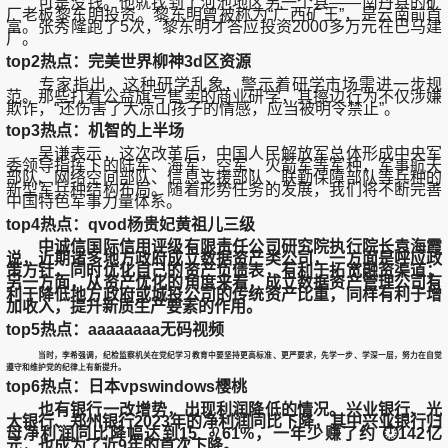
可是没钱。他就找到了河池地区另一个县——南丹县的矿
厂老板黎东明投资。黎东明曾被称为“广西矿王”，是云南前首
富。张秀隆跑了5次，黎东明才答应投资2000多万元在巴马建
厂。
top2热点：完美世界柳神3d区资源
专家指出，这种研学乱象，警示着研学市场需进一步规
范。那些打着公益旗号售卖的商业研学，其擦边行为不仅涉嫌
欺诈，“还伤害了大凉山孩子的情感，应当被明令禁止”。
top3热点：机智的上半场
吴谦表示，这次改革后，中国人民解放军总体形成中央军
委领导指挥下的陆军、海军、空军、火箭军等军种，军事航天
部队、网络空间部队、信息支援部队、联勤保障部队等兵种的
新型军兵种结构布局。随着形势任务的发展，我们将不断完善
中国特色军事力量体系。
top4热点：qvod杨贵妃黄祖儿三级
中诚信国际信用评级有限责任公司研究院执行院长袁海霞
说，近期诸多地方政府成立数据资产类公司，一方面是呼应政
策方针，同时优化自己的资产负债表，有利于拓宽融资渠道；
另一方面，从资产优化的角度来看，成立数据资产管理公司有
利于降低地方政府或城投公司的传统资产比重，同样有利于增
加收入，提升新质生产要素的作用。
top5热点：aaaaaaaa无码视频
当时，李希强调，纪检监察机关在党纪学习教育中要坚持更高标准、更严要求，先学一步、学深一层，努力在自觉
遵守和维护党的纪律上有新提升。
top6热点：日本vpswindows樱桃
也有银行一改增势，出现利润降低的情况。兴业银行、光
大银行、郑州银行2023年的净利润同比下降，其中兴业银行归
母净利润同比降幅达到15. ♌61%，一年少赚了约 ⏱142亿
元，也成为了近9年的首次下降。