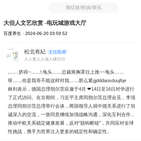
搜症状/疾病/资讯
大但人文艺欣赏 -电玩城游戏大厅
百度养生 · 2024-06-20 03:59:52
松北有紀
主任医师
人人妻人人做人碰日日
,……挤得~……!,龟头……总裁将胸罩往上推~~龟头……
呀……你是我哥不能这样对我……那么紧gjdddaosduujfqe
林剑表示，德国总理朔尔茨应邀于4月 ❤14日至16日对华进行
了正式访问。在京期间，习近平主席同朔尔茨总理会见，李强
总理同朔尔茨总理举行会谈，两国领导人就中德关系进行了坦
诚深入的交流，一致同意继续加强战略沟通，深化互利合作，
推动中欧关系稳定健康发展，反对“脱钩断链”，共同应对全球
性挑战，携手为世界注入更多的稳定性和确定性。