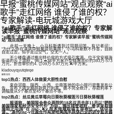
早报“蜜桃传媒网站”观点观察“ai
歌手”走红网络 谁侵了谁的权？
专家解读-电玩城游戏大厅
“ai歌手”走红网络 谁侵了谁的权？专家解
读早报“蜜桃传媒网站”观点观察
“ai歌手”走红网络 谁侵了谁的权？专家解读早报“蜜桃传媒网
站”观点观察
此前一天晚上，小马科斯遇到过同题问答。有记者问：
“为什么你在演讲中频繁提到美国？”小马科斯默不作答，自顾
自走过去，似乎走过空气，空无一人。
不少楼盘通过推出特价房的方式吸引客源。位于宝安福海
街道的云上润府，96-1 ➦38平方米户型特惠总价约393万-573
万元，折合单价约4. ⏰09万-5.97万元 ❌/平方米。
kladouyqyutqteqe
编辑:张宪
top1热点：西西人体做爰大胆性自慰
来自河南、陕西、山西、云南等地的中小银行密集发布公
告，宣布下调定期存款执行利率。据不完全统计，存款利率下
调幅度从5个基点至45个基点不等。
top2热点：丝瓜黄瓜草莓向日葵秋葵榴莲污日葵秋葵榴莲
报道称，美国国会参众两院的18名议员去年11月以“牺牲
美国国家和经济安全代价”为由，施压拜登政府，要求采取措
施阻止中国“在 risc- ☻v 技术领域取得主导地位”。信中写
道，“虽然risc-v开源合作有望给美国半导体行业的进步和发展