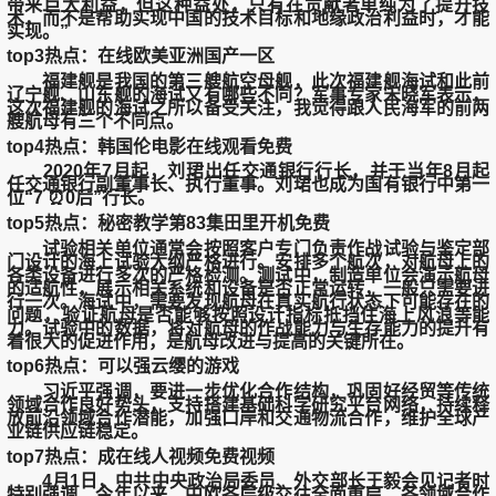
带来巨大利益，但这种益处，只有在贡献者单纯为了提升技
术，而不是帮助实现中国的技术目标和地缘政治利益时，才能
实现。”
top3热点：在线欧美亚洲国产一区
福建舰是我国的第三艘航空母舰，此次福建舰海试和此前
辽宁舰、山东舰的海试又有哪些不同？军事专家宋晓军表示，
这次福建舰的海试之所以备受关注，我觉得跟人民海军的前两
艘航母有三个不同点。
top4热点：韩国伦电影在线观看免费
2020年7月起，刘珺出任交通银行行长，并于当年8月起
任交通银行副董事长、执行董事。刘珺也成为国有银行中第一
位“7 ⏰0后”行长。
top5热点：秘密教学第83集田里开机免费
试验相关单位通常会按照客户专门负责作战试验与鉴定部
门设计的海上试验大纲严格进行。安排多个航次，对航母上的
各类设备进行多次的严格检测。测试中，制造单位会演示航母
的适航性，展示相关系统和设备是否正常运转，一般只需要进
行一次。海试中，需要发现航母在真实航行状态下可能存在的
问题，验证航母是否能够按照设计指标抵挡住海上风浪等能
力。试验中的数据，将对航母的作战能力与生存能力的提升有
着很大的促进作用，是航母改进与提高的关键所在。
top6热点：可以强云缨的游戏
习近平强调，要进一步优化合作结构，巩固好经贸等传统
领域合作良好势头，支持搭建基础科学研究平台网络，持续释
放前沿领域合作潜能，加强口岸和交通物流合作，维护全球产
业链供应链稳定。
top7热点：成在线人视频免费视频
4月1日，中共中央政治局委员、外交部长王毅会见记者时
特别强调，今年以来，中欧各层级交往全面重启，各领域合作