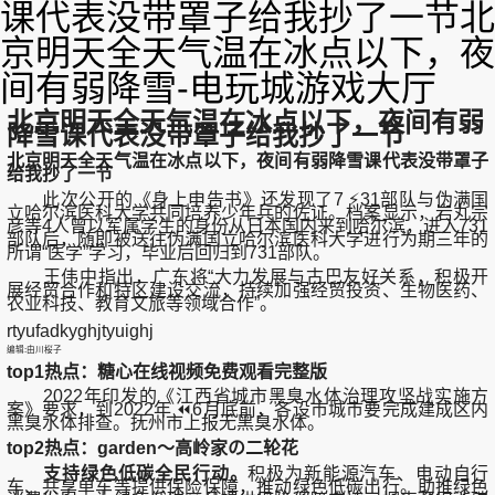
课代表没带罩子给我抄了一节北
京明天全天气温在冰点以下，夜
间有弱降雪-电玩城游戏大厅
北京明天全天气温在冰点以下，夜间有弱
降雪课代表没带罩子给我抄了一节
北京明天全天气温在冰点以下，夜间有弱降雪课代表没带罩子
给我抄了一节
此次公开的《身上申告书》还发现了7 ⚡31部队与伪满国
立哈尔滨医科大学共同培养少年兵的佐证。档案显示，岩丸宗
彦等4人曾以军属学生的身份从日本国内来到哈尔滨，进入731
部队后，随即被送往伪满国立哈尔滨医科大学进行为期三年的
所谓“医学”学习，毕业后回归到731部队。
王伟中指出，广东将“大力发展与古巴友好关系，积极开
展经贸合作和特区建设交流，持续加强经贸投资、生物医药、
农业科技、教育文旅等领域合作”。
rtyufadkyghjtyuighj
编辑:由川桜子
top1热点：糖心在线视频免费观看完整版
2022年印发的《江西省城市黑臭水体治理攻坚战实施方
案》要求，到2022年 ⏪6月底前，各设市城市要完成建成区内
黑臭水体排查。抚州市上报无黑臭水体。
top2热点：garden～高岭家の二轮花
支持绿色低碳全民行动。
积极为新能源汽车、电动自行
车、共享单车等提供保险保障，推动绿色低碳出行。助推绿色