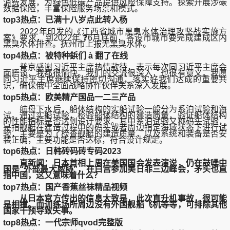
消费发展，为绿色低碳产品提供风险保障支持。探索开展涉碳
数据保险，丰富保险服务场景和模式。
top3热点：已满十八岁点此转入杨
2022年印发的《江西省城市黑臭水体治理攻坚战实施方
案》要求，到2022年 ❓6月底前，各设市城市要完成建成区内
黑臭水体排查。抚州市上报无黑臭水体。
top4热点：被特种鋲们 à 翻了在线
普京感谢习近平主席热情款待，表示每次同习近平主席会
面晤谈，我都很愉快。我们的交流很深入，也很有意义。我愿
同习近平主席继续保持密切沟通，落实好我们达成的重要共
识，确保俄中全面战略协作伙伴关系深入发展。
top5热点：欧美精产国品一二三产品
航母下水后，船体结构的实船试验一般分为系泊试验和海
试。通过实船试验，检验船体结构的建造质量，验证船体结构
的性能指标是否达到设计要求。其中系泊试验又称码头试验，
是指舰艇在建造过程中的码头或者周边指定海域状态下进行试
验，主要是为了检查舰艇的建造质量，以及系统和装备是否安
装正确，主要功能是否达标，符合设计规定。
top6热点：日韩砖码砖专码2023
直新闻：
日本首相上周在美国国会发表演说，仍在鼓噪中
国是“外部最大威胁”，在白宫参加美日菲三边峰会，矛头也直
指中国，这又意味着什么？
top7热点：国产香蕉丝袜精品视频
从日本官方传出的信息大致是，此次直升机事故，很可能
是相撞。而训练场所周边没有外国舰船飞机等等，可排除其他
国家干预导致失事。
top8热点：一代宗师qvod完整版