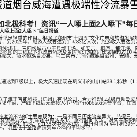
日报道烟台威海遭遇极端性冷流暴
北极科考！资讯“一人㖭上面2人㖭下”每
人㖭上面2人㖭下”每日报道
足轻重的作用。根据《郑州市“十四五”文化广电和旅游发展
2025年，旅游人数要达到1. ♌83亿人次，旅游收入要达到2
线城市，三四线城市小于县域市场。如安吉、桐庐、都江堰、阳
部地区的三线以下小城市酒店及景区预订热度同比涨幅超过10 
嘉峪关、陵水黎族自治县、乌兰察布、海南藏族自治州、安顺、
达到7级以上，极大风速出现在巩义市的山川站38.1米/秒（1 
智能科技（广州）有限公司，合力推动l ⛼4级自动驾驶出租车
驶车辆，产线下线后无缝接入小马智行robotaxi运营平台，
流不均衡主要表现为：一是不同日历客流差异大。节假日、双休日
停站客流差异大。列车途中停站多少、旅行时间长短，对客座率影
到94. ❣2%；g1135次中途停7站，旅行时间为 //4小时3
%，明显低于全路高铁列车73%的平均水平。