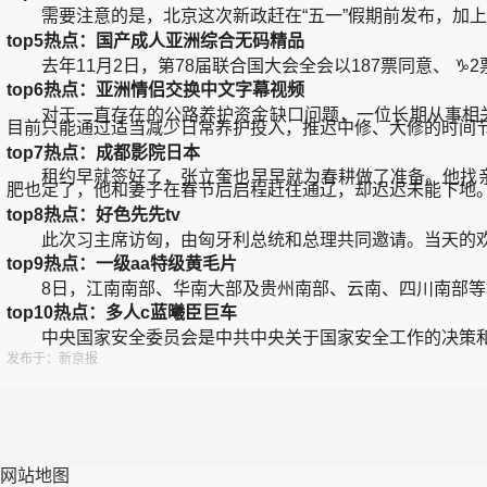
需要注意的是，北京这次新政赶在“五一”假期前发布，加上
top5热点：国产成人亚洲综合无码精品
去年11月2日，第78届联合国大会全会以187票同意、 ♑
top6热点：亚洲情侣交换中文字幕视频
对于一直存在的公路养护资金缺口问题，一位长期从事相关公
目前只能通过适当减少日常养护投入，推迟中修、大修的时间
top7热点：成都影院日本
租约早就签好了，张立奎也早早就为春耕做了准备。他找亲戚
肥也定了，他和妻子在春节后启程赶往通辽，却迟迟未能下地
top8热点：好色先先tv
此次习主席访匈，由匈牙利总统和总理共同邀请。当天的欢
top9热点：一级aa特级黄毛片
8日，江南南部、华南大部及贵州南部、云南、四川南部等地
top10热点：多人c蓝曦臣巨车
中央国家安全委员会是中共中央关于国家安全工作的决策和
发布于：新京报
网站地图