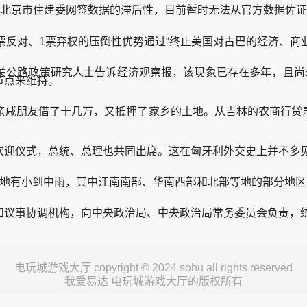
北京市住建委网签数据的滞后性，目前暂时无法从官方数据佐证
2票反对、1票弃权的压倒性优势通过“终止美国对古巴的经济、商
路政策研究人士告诉经济观察报，该现象已存在多年，且尚未
节点来维持。
朋友借了十几万，又抵押了家乡的土地。从吉林的农商行贷款20
。
迎仪式，总统、总理也共同出席。这在匈牙利外交史上并不多见
有小到中雨，其中江南南部、华南西部和北部等地的部分地区
议事协调机构，向中央政治局、中央政治局常务委员会负责，统
电玩城游戏大厅 copyright © 2024 sohu all rights reserved
我爱易达 电玩城游戏大厅的版权所有