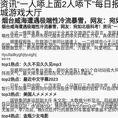
资讯“一人㖭上面2人㖭下”每
城游戏大厅
烟台威海遭遇极端性冷流暴雪，网友：宛如
烟台威海遭遇极端性冷流暴雪，网友：宛如北极科考！资讯“一
从这一维度来看，郑州对于全省文化旅游产业而言，发挥着举
略性支柱产业、郑州市现代服务业的排头兵和主力军。具体而言，到
据携程报告，在旅游订单同比增速上，一二线城市小于三四
的地，旅游订单平均增长36%。同程旅行数据显示，东北和西
猪数据显示，黔西南布依族苗族自治州、六盘水、阿里地区、
rtyufadkyghjtyuighj
编辑:李膺
top1热点：久久不见久久见mp3
另据郑州市气象台消息，郑州全市有1 ⚽31个自动站极大风速
阵雨天气，最大降水量出现在巩义的南岭0.8毫米。
top2热点：最近中文字幕2023
日前，丰田中国、广汽丰田、小马智行三方共同出资，成立了骓丰
智行与丰田第一期将向中国市场投放千辆规模的铂智 ⚡4x自动驾
top3热点：美国人㐅㐅㐅㐅㐅
国铁集团客运部副主任 朱文忠：大数据分析显示，目前高铁客
作日则在600万~1200万人，峰谷差近三分之一。二是不同
至广州南站间，中途停2站，旅行时间为3小时54分，平均客座率达
无差异，早7点前、晚9点后开行的高铁列车客座率普遍不足60
top4热点：金瓶少女电影