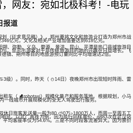
雪，网友：宛如北极科考！-电玩
日报道
规划（征求意见稿）》，郑州要将文化和旅游业打造为郑州市战
346亿元，文化及相关产业增加值要达到618亿元。
朔、弥勒、义乌、婺源、景洪、昆山、平潭是热门县域旅游目
➠0%，显示出游客对于非传统旅游目的地的兴趣在日益增长。飞
景德镇、朔州等目的地旅游预订量同比平均增速达2倍。
♋3级）。同时，昨天（ ⛄14日）夜晚郑州市出现短时阵雨、雷
（ ⛸robotaxi）规模化量产和服务落地。根据规划，小马
在国内一线城市开展规模化的全无人驾驶出行服务。
旅客发送量一般为80 ⛅0万~1800万人，而周一至周五工
响明显。以武广高铁为例，因为执行同样票价，g883次在武汉站
9分，平均客座率仅为54.6%。三是不同时段客流差异大。因为票价