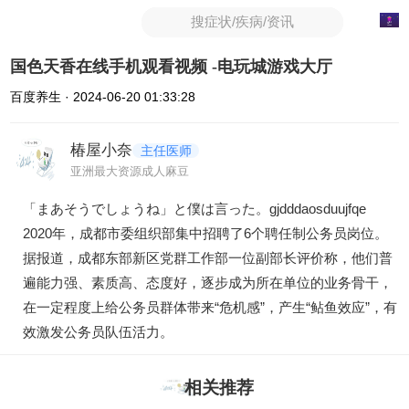
搜症状/疾病/资讯
国色天香在线手机观看视频 -电玩城游戏大厅
百度养生 · 2024-06-20 01:33:28
椿屋小奈
主任医师
亚洲最大资源成人麻豆
「まあそうでしょうね」と僕は言った。gjdddaosduujfqe
2020年，成都市委组织部集中招聘了6个聘任制公务员岗位。
据报道，成都东部新区党群工作部一位副部长评价称，他们普
遍能力强、素质高、态度好，逐步成为所在单位的业务骨干，
在一定程度上给公务员群体带来“危机感”，产生“鲇鱼效应”，有
效激发公务员队伍活力。
相关推荐