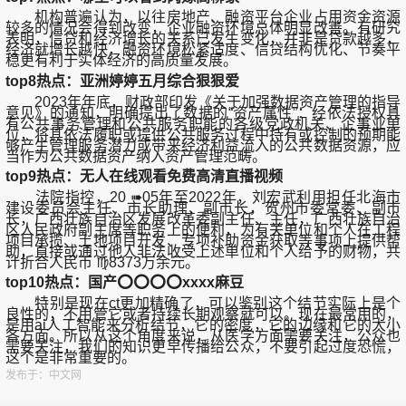
机构普遍认为，以往房地产、融资平台企业占用资金资源
较多的情况会得到改变，企业融资环境总体明显改善。有研究
表明，信贷和经济增长的关系已发生变化，并非是贷款越多，
经济就增长越快，融资环境松紧适度、信贷结构优化、节奏平
稳更有利于实体经济的高质量发展。
top8热点：亚洲婷婷五月综合狠狠爱
2023年年底，财政部印发《关于加强数据资产管理的指导
意见》的通知，明确提出了数据的“资产属性”：经依法授权具
有公共事务管理和公共服务职能的各级党政机关、企事业单
位，将其依法履职或提供公共服务过程中持有或控制的预期能
够产生管理服务潜力或带来经济利益流入的公共数据资源，应
当作为公共数据资产纳入资产管理范畴。
top9热点：无人在线观看免费高清直播视频
法院指控，20 ➠05年至2022年，刘宏武利用担任北海市
建设委员会主任、市长助理、副市长，贺州市委常委、副市
长，广西壮族自治区发展改革委副主任、主任，广西壮族自治
区人民政府副主席等职务上的便利，为有关单位和个人在工程
项目承揽、土地项目开发、专项补助资金获取等事项上提供帮
助，直接或通过他人非法收受上述单位和个人给予的财物，共
计折合人民币 ♍8373万余元。
top10热点：国产⭕⭕⭕⭕xxxx麻豆
特别是现在ct更加精确了，可以鉴别这个结节实际上是个
良性的，不用管它或者持续长期观察就可以。现在最常用的，
是用ai人工智能来分析结节，它的密度，它的边缘和它的大小
各方面。所以从这个角度来说，从医学方面需要关注，公众也
需要关注，我们的知识更早传播给公众，不要引起过度恐慌，
这个是非常重要的。
发布于：中文网