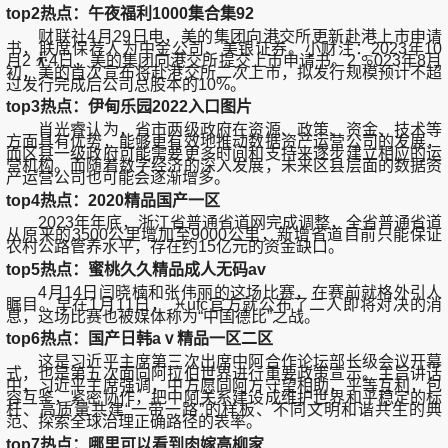
top2热点：午夜福利1000集合集92
财联社4月29日电，美的集团向港交所更新赴港上市申请
书，联席保荐人为中金公司、美银证券。小财注：2023年10
月2 ⛹4日，美的集团向港交所提交上市申请书。2 ♋023年8月
初，美的首次宣布将赴港交所二次上市，拟发行规模预计不超
过发行完成后公司总股本的10%。
top3热点：伊甸乐园2022入口图片
肖光睿认为，省市两级政府在资源、政策、资金、技术等
方面具有优势，能够更有效地推动数据资产运营公司的发展，
而区县一级政府可能需要更多时间和支持来逐步建立相应的运
营机构。而随着数字经济的深入发展，未来区县层面的数据资
产运营公司也可能会逐渐增多。
top4热点：2020精品国产一区
2023年年底，浙江省普通省道网完成调整，全省普通省道
从原来的3500公里增加至9000公里，新增省道目前只能保证
农村公路管养水平，存在约15亿元的资金缺口。
top5热点：蜜桃久久精品成人无码av
4月14日闫晓楠和张伟丽的这场比赛，在赛前就格外引人
瞩目。早在1月11日， ♓ufc官方就公布了二人即将对决的消
息，这场比赛也被媒体称为“中国德比”之战。
top6热点：国产日韩aⅴ精品一区二区
这是习近平主席第三次出席中阿合作论坛部长级会议开幕
式，也是第五次面向阿拉伯世界进行重要政策宣示。主旨讲话
中，习近平主席强调，中方愿同阿方守望相助，平等互利，包
容互鉴，紧密协作，把中阿关系建设成维护世界和平稳定的标
杆、高质量共建“一带一路”的样板、不同文明和谐共生的典
范、探索全球治理正确路径的表率。
top7热点：哪里可以看到肉嫁高柳家