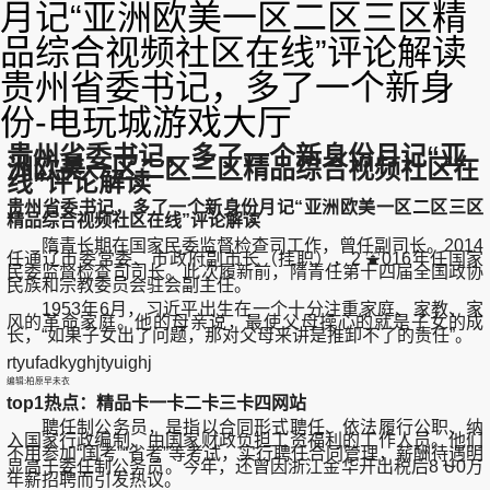
月记“亚洲欧美一区二区三区精
品综合视频社区在线”评论解读
贵州省委书记，多了一个新身
份-电玩城游戏大厅
贵州省委书记，多了一个新身份月记“亚
洲欧美一区二区三区精品综合视频社区在
线”评论解读
贵州省委书记，多了一个新身份月记“亚洲欧美一区二区三区
精品综合视频社区在线”评论解读
隋青长期在国家民委监督检查司工作，曾任副司长。2014
任通辽市委常委、市政府副市长（挂职），2 ⛲016年任国家
民委监督检查司司长。此次履新前，隋青任第十四届全国政协
民族和宗教委员会驻会副主任。
1953年6月，习近平出生在一个十分注重家庭、家教、家
风的革命家庭。他的母亲说，最使父母操心的就是子女的成
长，“如果子女出了问题，那对父母来讲是推卸不了的责任”。
rtyufadkyghjtyuighj
编辑:柏原早未衣
top1热点：精品卡一卡二卡三卡四网站
聘任制公务员，是指以合同形式聘任、依法履行公职、纳
入国家行政编制、由国家财政负担工资福利的工作人员。他们
不用参加“国考”“省考”等考试，实行聘任合同管理，薪酬待遇明
显高于委任制公务员。今年，还曾因浙江金华开出税后8 ⛎0万
年薪招聘而引发热议。