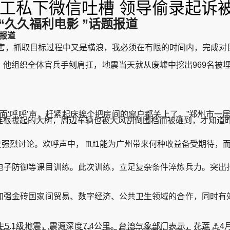
员工私下微信吐槽 领导偷录起诉
“久久福利电影 ”话题报道
题报道
，抓取目标过程中又是横浪，我必须在有限的时间内，完成对
织全体官兵手刨肩扛，地震当天就从废墟中挖出969名被埋群众
‘呼呼’声，赶紧起床挨个把房间的窗户都关上了。”郑州市一居
连根拔起的大树，周边车辆也被大风刮倒围档而被砸到，才知道昨
烈讨论。欢呼声中， ♏f1能为广州带来何种收益备受期待，
子防御等课目训练。此次训练，立足复杂条件淬炼兵力。突出指
强金砖国家间贸易、数字经济、公共卫生领域的合作，同时有效
.1级地震，震源深度7.4公里。台湾气象部门表示，花莲 ⚓4月