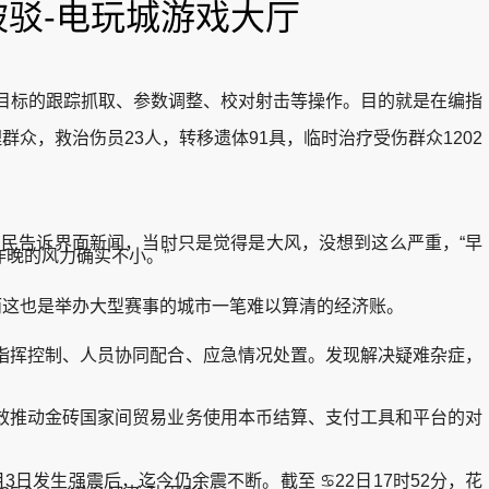
被驳-电玩城游戏大厅
目标的跟踪抓取、参数调整、校对射击等操作。目的就是在编指
，救治伤员23人，转移遗体91具，临时治疗受伤群众1202
民告诉界面新闻，当时只是觉得是大风，没想到这么严重，“早
晚的风力确实不小。”
而这也是举办大型赛事的城市一笔难以算清的经济账。
挥控制、人员协同配合、应急情况处置。发现解决疑难杂症，
推动金砖国家间贸易业务使用本币结算、支付工具和平台的对
3日发生强震后，迄今仍余震不断。截至 ♋22日17时52分，花