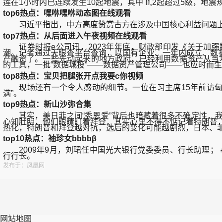
莲在1小时内已连续发生10起地震，其中 ♏2起超过5级，地震规模
top6热点：嘿咻嘿咻动态图在线观看
习近平指出，中方高度赞赏古方在涉及中国核心利益问题上
top7热点：从后面进入午夜视频在线观看
证券时报e公司讯，2023年年底，财政部印发《关于加强数
潮。记者通过天眼查平台查询，以国有企业、一年内成立、数据
产融资了。一些先动起来的地方政府，已经利用数据资产从当地
的工具，一批“数据城投”——数据资产管理公司——也应时而
top8热点：宝贝把腿张开点我要c你视频
现场还有一个令人感动的细节。一位在习主席15年前访匈
满”。
top9热点：新山沙弥合集
其实，美日菲之间“秀恩爱”背后也暗藏着很多不确定性，我概
心知肚明，他们眼睛盯着拜登，其实心里不得不惦记着特朗普，
热化，特朗普和拜登越对抗，选后的变化可能越剧烈，日本、
top10热点：袖珍女bbbbβ
2009年9月，刘珺任中国光大银行党委委员、行长助理； 
行行长。
发布于：凤凰网
网站地图