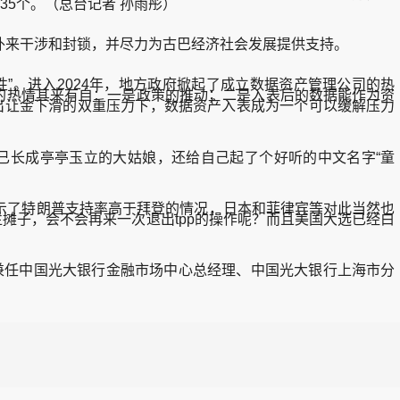
♒35个。（总台记者 孙雨彤）
来干涉和封锁，并尽力为古巴经济社会发展提供支持。
”。进入2024年，地方政府掀起了成立数据资产管理公司的热
府的热情其来有自：一是政策的推动；二是入表后的数据能作为资
地出让金下滑的双重压力下，数据资产入表成为一个可以缓解压力
长成亭亭玉立的大姑娘，还给自己起了个好听的中文名字“童
显示了特朗普支持率高于拜登的情况，日本和菲律宾等对此当然也
摊子，会不会再来一次退出tpp的操作呢？而且美国大选已经白
后兼任中国光大银行金融市场中心总经理、中国光大银行上海市分