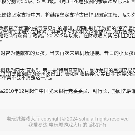
分别为5.5级、5 ♒.3级。4月3日花莲强震的余震迄今已达9 
始终坚定支持中方，将继续坚定支持古巴捍卫国家主权、反对外
据资产管理的指导意见》的通知，明确提出了数据的“资产属性
集团等关键词来检索，共有18 ➢3家相关企业成立。地方政
城商行获得了融资。20 ⚓23年以来，在财政收入紧张和土
生。
时曾为他献花的女孩，当天再次来到机场迎接。昔日的小女孩已
括为四大“变数”。第一是“特朗普变数”，最近美国的民调又
尤其是如果特朗普再次出山，会如何收拾类似“美日菲”这类的烂
菲律宾不会不清楚这一点。
♎2010年12月起任中国光大银行党委委员、副行长，期间先
电玩城游戏大厅 copyright © 2024 sohu all rights reserved
我爱易达 电玩城游戏大厅的版权所有