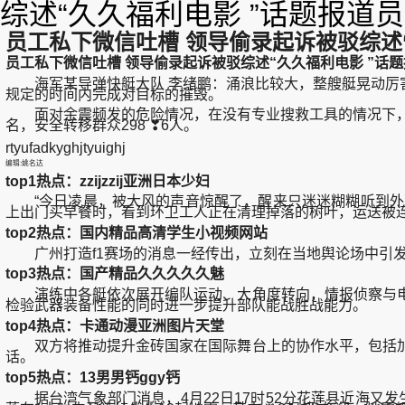
综述“久久福利电影 ”话题报道
员工私下微信吐槽 领导偷录起诉被驳综述
员工私下微信吐槽 领导偷录起诉被驳综述“久久福利电影 ”话
海军某导弹快艇大队 李绪鹏：涌浪比较大，整艘艇晃动厉害
规定的时间内完成对目标的摧毁。
面对余震频发的危险情况，在没有专业搜救工具的情况下，他组
名，安全转移群众298 ❣6人。
rtyufadkyghjtyuighj
编辑:姚名达
top1热点：zzijzzij亚洲日本少妇
“今日凌晨，被大风的声音惊醒了，醒来只迷迷糊糊听到外面
上出门买早餐时，看到环卫工人正在清理掉落的树叶，运送被
top2热点：国内精品高清学生小视频网站
广州打造f1赛场的消息一经传出，立刻在当地舆论场中引发强
top3热点：国产精品久久久久久魅
演练中各艇依次展开编队运动、大角度转向，情报侦察与电
检验武器装备性能的同时进一步提升部队能战胜战能力。
top4热点：卡通动漫亚洲图片天堂
双方将推动提升金砖国家在国际舞台上的协作水平，包括加
话。
top5热点：13男男钙ggy钙
据台湾气象部门消息，4月22日17时52分花莲县近海又发生5