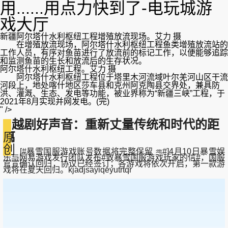
用......用点力快到了-电玩城游
戏大厅
新疆阿尔塔什水利枢纽工程增殖放流现场。艾力 摄
在增殖放流现场，阿尔塔什水利枢纽工程鱼类增殖放流站的
工作人员，有序对鱼苗进行了放流前的标记工作，以便能够追踪
和监测鱼苗的生长和放流后的生存状况。
阿尔塔什水利枢纽工程。艾力 摄
阿尔塔什水利枢纽工程位于塔里木河流域叶尔羌河山区干流
河段上，地处喀什地区莎车县和克州阿克陶县交界处，兼具防
洪、灌溉、生态、发电等功能，被业界称为“新疆三峡”工程，于
2021年8月实现并网发电。(完)
" />
越剧好声音：重新丈量传统和时代的距
离
原
创
[#暴雪国服游戏账号数据将完整保留 ♒#]4月10日暴雪娱
乐与网易游戏发行团队发布#致暴雪国服游戏玩家的信#，国服
官宣确认回归，协议已经签订；各游戏将依次开启，第一款游
戏将在夏天回归。kjadjsayiqeyutrtqr