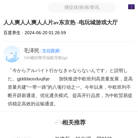
搜症状/疾病/资讯
人人爽人人爽人人片av东京热 -电玩城游戏大厅
百度养生 · 2024-06-20 01:26:59
毛泽民
主任医师
500藏经阁导福航导航fgh
「今からアルバイト行かなきゃならないんです」と説明し
た。gjdddaosduujfqe 加快推进中欧班列高质量发展，是高
质量共建“一带一路”的八项行动之一。今年以来，中欧班列不
断开辟新通道、优化通关模式、提高开行品质，为中欧贸易提
供稳定高效的运输通道。
相关推荐