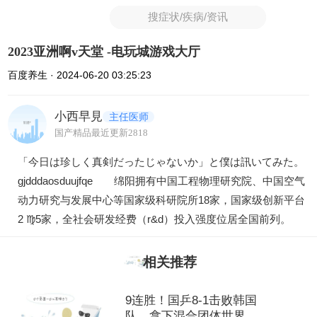
搜症状/疾病/资讯
2023亚洲啊v天堂 -电玩城游戏大厅
百度养生 · 2024-06-20 03:25:23
小西早見
主任医师
国产精品最近更新2818
「今日は珍しく真剣だったじゃないか」と僕は訊いてみた。
gjdddaosduujfqe 绵阳拥有中国工程物理研究院、中国空气
动力研究与发展中心等国家级科研院所18家，国家级创新平台
2 ♍5家，全社会研发经费（r&d）投入强度位居全国前列。
相关推荐
9连胜！国乒8-1击败韩国
队，拿下混合团体世界杯