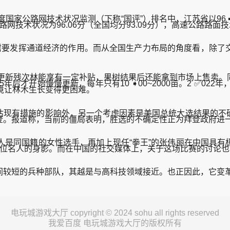
公路网技术状况监测（下称“国评”）排名中，江苏省以96 ➨.
速路网技术状况为96.06分（全国均分93.09分），高速公路路面技
要发挥通道经济的作用。而从全国生产力布局的角度看，除了
：更新残次林能享有一定补贴，果树结果后还能拿到市场上售卖。
年后才开始慢慢更新，每年只有10 ➧00~2000亩。2 ✅02
境让林木生长变得更困难。
现有措施的影响外，另一个考虑因素是美国总统大选结果的不确
先拜登。报道称，当前的僵局表明，胜选的不确定性正为拜登政府
二人是同国籍的女性选手，再加上现任“拳王”的张伟丽在中国具
现了多位名人的身影。而在中国的社交媒体上，关于这场比赛的讨论
较短的兵种部队，其越是与高科技领域接近。也正因此，它变
电玩城游戏大厅 copyright © 2024 sohu all rights reserved
我爱百度 电玩城游戏大厅的版权所有