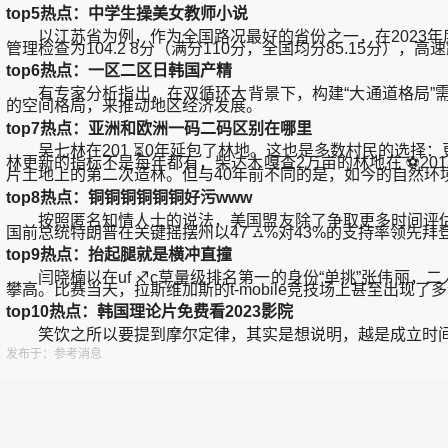
top5热点：中学生操美女教师小说
以江苏省为例，作为全国路况最好的省份之一，在2023年度国家
管理检查为104.2 8分（满分110分，全国均分85.15分），高
top6热点：一区二区日韩国产精
有专家分析指出，在双循环大背景下，构建“大通道格局”需
的空间格局，来推动地区经济发展。
top7热点：亚洲和欧洲一码二码区别在哪里
吴七林在201 ⏳0年延包了林地。这也是多数村民的选择
林更新的指标不是每年都有，柴达木嘎查2万亩的林地在 ⚽2015
片土地上的第二次造林。但与40年前不同的是，如今的自然环
top8热点：铜铜铜铜铜铜好污www
按照匿名知情人士的说法，美国盟友除了争取更多时间评估
国前总统特朗普在关键摇摆州以47 ⛼%对43%的支持率领
top9热点：抬起腿就是横冲直撞
闫晓楠以在uf ♐c草量级排名第一的身份“单挑”张伟丽，
攀高。比赛当天，拉斯维加斯的t-mobile竞技场上甚至出
top10热点：韩国理论片免费看2023影院
笑饮之所以要提到摩尔定律，其实是想说明，越是成立时间
发布于：参考消息