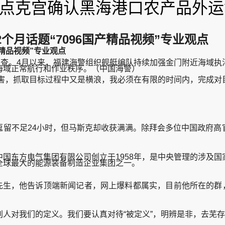
业观点克宫确认黑海港口农产品外
月话题“7096国产精品视频”专业观点
精品视频”专业观点
查。4月以来，福建海警组织舰艇编队持续加强金门附近海域执
海域正常航行和作业秩序。（中国海警）
，抓取目标过程中又是横浪，我必须在有限的时间内，完成对
不足24小时，但马斯克却收获满满。除拜会多位中国政府高
东方电气集团有限公司创立于1958年，是中央管理的涉及国
全球最大的能源装备制造企业集团之一。
生，他告诉顶端新闻记者，网上爆料都属实，目前他所在的群，
对我们的定义。我们要认真对待“被定义”，明辨是非，去芜存真