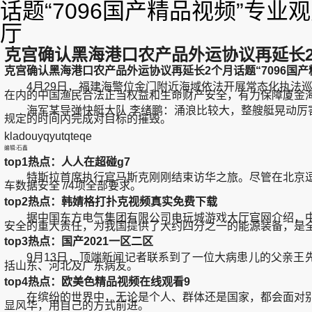
话题“7096国产精品视频”专
厅
克宫确认黑海港口农产品外运协议再延长2个
克宫确认黑海港口农产品外运协议再延长2个月话题“7096国产
4月29日，福建海警位金门附近海域依法开展常态化执法巡
在内的中国渔民合法正当权益和生命财产安全，有力保障厦金
海军某导弹快艇大队 李绪鹏：涌浪比较大，整艘艇晃动厉害
规定的时间内完成对目标的摧毁。
kladouyqyutqteqe
编辑:石鑫
top1热点：人人在超碰g7
特斯拉首席执行官马斯克刚刚结束访华之旅。尽管在北京逗留
车数据安全 //4项全部要求。
top2热点：韩婧格打扑克视频真实免费下载
据中国东方电气集团有限公司电玩城游戏大厅官网介绍，中国
安全的重大责任，为我国提供了大约四分之一的能源装备，是
top3热点：国产2021一区二区
9月13日，顶端新闻记者联系到了一位大病患儿的父亲王先
括山东、河北及广东病友。
top4热点：欧美色精品视频在线观看9
在缤纷的世界中，无论是个人、群体还是国家，都会面对别人
显风华，用自己的方式前进。