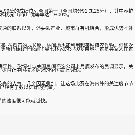
99分的成绩位列全国第一（全国均分91 ♊.25分），其中养护
术状况（pqi）优等率达1 ♓00%。
交通的联系以外，还要跟产业、城市群有机结合，形成优势互补
同时在树苗的成长期，林间地也能利用起来种植农作物。但残次
2年，更新指标终于轮到了吴七林家的3 ♌0多亩地。这是吴家人在这
定性。彭博社与美国晨间咨询公司上月底发布的民调显示，美
进一步阻止中国技术崛起的企图蒙上阴影。
有极高的人气，几个因素叠加，让这场比赛在海内外的关注度节节
也已经有了数以亿计的流量。
革的速度很可能就越快。