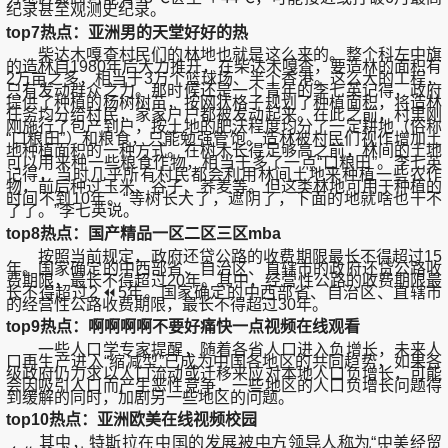
纪录甚至观测史纪录。
top7热点：亚洲男的天堂好好的热
柴达木嘎查村民们的林地也就是这么来的。整个科左中旗
的造林自1980年后大力推开，在柴达木嘎查，要造林的面积有
2万亩之多，相当于3万个篮球场、半个香港。这么大的工程，
只有发动群众之力。那时候还是一个青年的李七英记得，政府
提供了种植的杨树树苗，按网状格子规划了种植面积，将造林
任务均分给村民，家家户户都被发动起来。在此之前，村里刚
刚施行了包产到户，按土地的肥沃程度均分了一定耕地（俗称
“口粮田”）和粮食，只能勉强管饱。造林被村民们视作增加土
地种植面积的一种方式。在树木长得足够高之前，林间的土地
可以用来种一些粮食作物，相当于多了一点“口粮田”。李七英
记得，当时几乎所有村民都会利用林间土地来种植一些农作
物，前后种过玉米、谷子、荞麦等。但这类林地可用于种植的
时间不到10年。“等树长大了，遮阴了，下面的地就啥也干不
了了。”李七英说。
top8热点：国产精品一区二区三区mba
按照当前规定，政府还贷公路的收费期限最长不得超过15
年。国家确定的中西部省、自治区、直辖市的政府还贷公路收
费期限，最长不得超过20年。其中，经营性公路的收费期限最
长不得超过2 ⏪5年。国家确定的中西部省、自治区、直辖市
的经营性公路收费期限，最长不得超过30年。
top9热点：啊啊啊啊不要好痛快一点视频在线观看
一些人口学专家提醒，随着各省人口进入负增长，未来人
口再生产进入“缩减型”已成为中国各地区的共同趋势，如果各
级政府仍力求以人口流动或迁移来应对本地人口负增长，可能
会因吸引人口而产生恶性竞争，一些地区的人口负增长问题得
到缓解的同时，加剧另一些地区的问题。
top10热点：亚洲欧美在线视频校园
其中，特斯拉在中国的发展被中方领导人称为“中美经贸