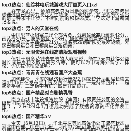
top1热点：仙踪林电玩城游戏大厅首页入口xzl
在李龙心里，参加高考只为圆他的医学梦，“再次高考是
想通过自己的努力改变人生轨迹，完成梦想。希望我所传递出
的是一种永不止步、不断向前的积极态度。”李龙对上游新闻
记者说。
top2热点：男人的天堂在线
中国男篮小组赛三场全部告负，分别输给塞尔维亚42分、
南苏丹20分、波多黎各 ⛼18分，排位赛首战赢安哥拉7分，第
二战净负东道主菲律宾21分，排名第29刷新队史最差战绩，无
缘巴黎奥运会和巴黎奥运会落选赛；
top3热点：无限资源在线高清版观看视频
但对于很多花钱去支教的人群来说，能在7天内获得公益
时长或是乡村支教调研报告等，便可以为申请海外留学、择
校、评优提供相应证明。
top4热点：青青青在线观看国产大杳蕉
如何评价一季度的经济运行情况？国家统计局副局长盛来
运4月16日在发布会上提及四个关键词：一是持续回升，二是
起步平稳，三是稳中有进，四是开局良好。
top5热点：国产精品对白剧情乳臀
南京市城市建设投资控股（集团）有限责任公司的全资二
级集团南京公共交通（集团）有限公司（以下称“南京公交集
团”），2 ⏩024年1月也成功完成了数据资源资产化并表工
作。
top6热点：国产精华aⅴ
今天（6月13日），华北平原等地高温仍处于鼎盛状态，
河北中南部、山东西北部、河南中北部可能出现成片40℃，部
分地区最高可能有43℃甚至 ♈44℃，可能接近或打破6月最高