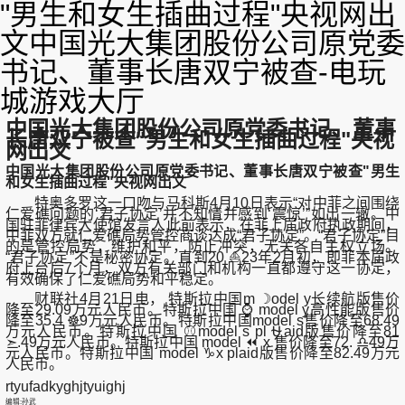
"男生和女生插曲过程"央视网出
文中国光大集团股份公司原党委
书记、董事长唐双宁被查-电玩
城游戏大厅
中国光大集团股份公司原党委书记、董事
长唐双宁被查"男生和女生插曲过程"央视
网出文
中国光大集团股份公司原党委书记、董事长唐双宁被查"男生
和女生插曲过程"央视网出文
特奥多罗这一口吻与马科斯4月10日表示“对中菲之间围绕
仁爱礁问题的‘君子协定’并不知情并感到‘震惊’”如出一辙。中
国驻菲律宾大使馆发言人此前表示，在菲上届政府执政期间，
中菲双方就仁爱礁局势管控商谈达成“君子协定”。“君子协定”目
的是管控局势，维护和平，防止冲突，无关各自主权立场。
“君子协定”不是秘密协定。直到20 ⛵23年2月初，即菲本届政
府上台后7个月，双方有关部门和机构一直都遵守这一协定，
有效确保了仁爱礁局势和平稳定。
财联社4月21日电， 特斯拉中国m ☽odel y长续航版售价
降至29.09万元人民币。特斯拉中国 ⌚ model y高性能版售价
降至35.4 ☸9万元人民币。特斯拉中国model s售价降至68.49
万元人民币。特斯拉中国 ⚾model s pl ⛎aid版售价降至81
➣.49万元人民币。特斯拉中国 model ⏪ x 售价降至72. ♎49万
元人民币。特斯拉中国 model ♑x plaid版售价降至82.49万元
人民币。
rtyufadkyghjtyuighj
编辑:孙武