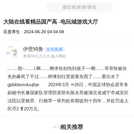
搜症状/疾病/资讯
大陆在线看精品国产高 -电玩城游戏大厅
百度养生 · 2024-06-20 04:04:08
伊壁鸠鲁
主任医师
香蕉99久久久久成人网站
,……我~……!,啊……啊求你别伤到孩子~~啊……哥哥快被你
夹的麻死了不过……师傅别往里面塞东西了……要出水了
gjdddaosduujfqe 2024年3月 ♒26日，中国足球协会原常务
副秘书长兼国家队管理部原部长陈永亮被湖北省咸宁市咸安区
法院以受贿罪、行贿罪一审判处有期徒刑十四年，并处罚金人
民币2 ❡20万元。
相关推荐