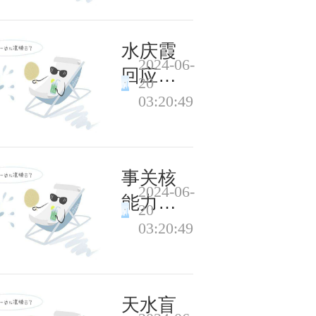
查
账户该
怎么
水庆霞
2024-06-
用？
回应用
20
人质
03:20:49
疑，是
否留任
女足帅
事关核
2024-06-
位尚无
能力，
20
定论
朝鲜召
03:20:49
开重要
会议
天水盲