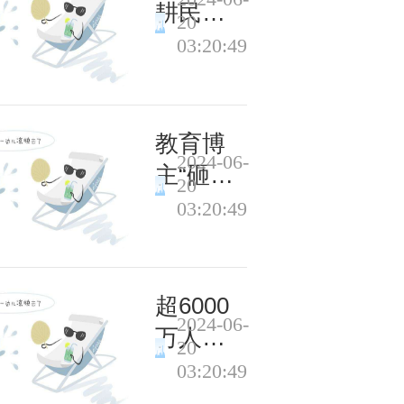
选段引
耕民
20
猜测
俗“开秧
03:20:49
门”添新
意
教育博
2024-06-
主“砸玩
20
具”式粗
03:20:49
暴家访
引争
议，嘉
超6000
2024-06-
峪关
万人开
20
市：将
通 个人
03:20:49
介入调
养老金