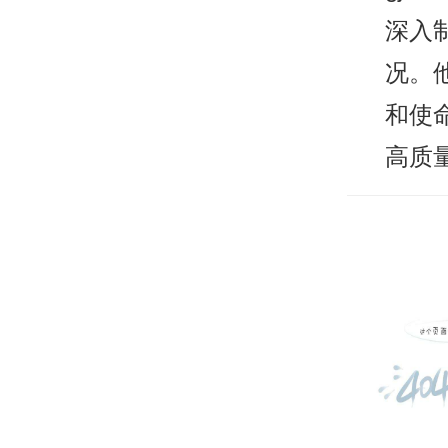
深入
况。
和使
高质