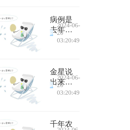
走势？
商务部
病例是
2024-06-
回应
去年同
20
期23
03:20:49
倍，四
问百日
咳防治
金星说
2024-06-
出来混
20
迟早要
03:20:49
还 晒
《狂人
日记》
千年农
2024-06-