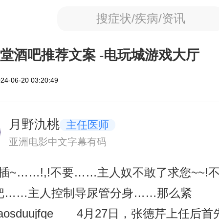
搜症状/疾病/资讯
堂酒吧推荐文案 -电玩城游戏大厅
4-06-20 03:20:49
月野氿桃
主任医师
亚洲电影中文字幕有码
你插~……!,!不要……主人奴不敢了求您~~!
把……主人控制导尿管分身……那么紧
ddaosduujfqe 4月27日，张德芹上任后