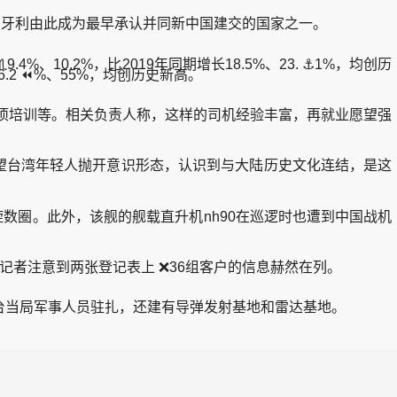
，匈牙利由此成为最早承认并同新中国建交的国家之一。
10.2%，比2019年同期增长18.5%、23. ⚓1%，均创历
6.2 ⏪%、55%，均创历史新高。
、专项培训等。相关负责人称，这样的司机经验丰富，再就业愿望强
望台湾年轻人抛开意识形态，认识到与大陆历史文化连结，是这
圈。此外，该舰的舰载直升机nh90在巡逻时也遭到中国战机
记者注意到两张登记表上 ❌36组客户的信息赫然在列。
当局军事人员驻扎，还建有导弹发射基地和雷达基地。