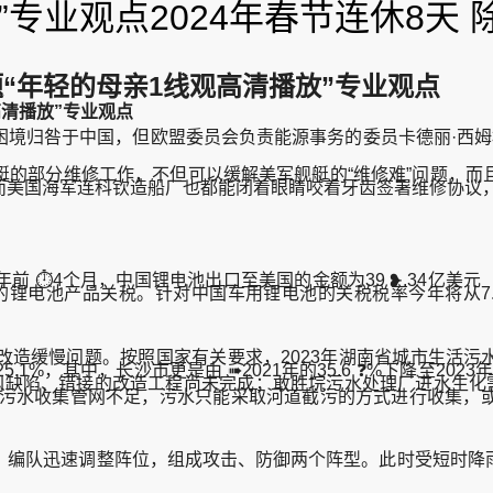
”专业观点2024年春节连休8天
题“年轻的母亲1线观高清播放”专业观点
高清播放”专业观点
归咎于中国，但欧盟委员会负责能源事务的委员卡德丽·西姆
部分维修工作，不但可以缓解美军舰艇的“维修难”问题，而
而美国海军连科钦造船厂也都能闭着眼睛咬着牙齿签署维修协议
4个月，中国锂电池出口至美国的金额为39 ❥.34亿美元（约
口的锂电池产品关税。针对中国车用锂电池的关税税率今年将从7.5
缓慢问题。按照国家有关要求，2023年湖南省城市生活污水处
%，其中，长沙市更是由 ➠2021年的35.6 ❓%下降至2023年
陷、错接的改造工程尚未完成；敢胜垸污水处理厂进水生化需氧量浓
域由于污水收集管网不足，污水只能采取河道截污的方式进行收集
编队迅速调整阵位，组成攻击、防御两个阵型。此时受短时降雨