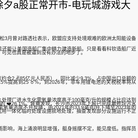
 除夕a股正常开市-电玩城游戏大
松3月曾对路透社表示，欧盟应支持处境艰难的欧洲太阳能设备
且还能让美国造船厂集中精力建造新船。只是看看科钦造船厂近
，可见也真是被逼到没有办法的地步了。
合2 ✌85亿元人民币），同比减少9.3%，占中国出口总额的
%提高到25 ♉%，到2026年，非车用锂电池的关税税率将从
理厂进水生化需氧量浓度高于100毫克/升的规模占比应达到
的 ❤️26.1%。督察发现，长沙市2023年上报已完成敢胜垸污水
度不升反降，由2021年的33.9毫克/升下降至2023年的
，或用一体化临时处理设施就地处理，抽查发现部分设施运行不正
影响，海上涌浪明显增强，艇身摇摆不定，能见度低。指挥员