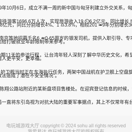
⛴9年10月6日，成立不满一周的新中国与匈牙利建立外交关系
6.6万人次，实现旅游收入19 ⏲6.2亿元，同比增长 ♏9.4%、
亿元，同比分别增长4%、1 ♎3.8%，相较201 ➠9年分别增长3
南京等地招募千名6 ⏪0-65周岁的银发司机，提供入职引导
也给打破就业年龄限制带来参考。
期11天的参访行程，让台湾年轻人深刻了解中华历史文化，希
湾人更平安，更幸福。
护卫舰当时正在东海执行任务，两架中国战机在护卫舰上空盘旋数
做法造成了潜在不安全情况”。
线陈翔公路站附近的某新盘项目售楼处。在迎宾登记信息的时候，
一直将东引岛视为对抗大陆的重要军事据点，其上不仅常年有台
电玩城游戏大厅 copyright © 2024 sohu all rights reserved
我爱易达 电玩城游戏大厅的版权所有