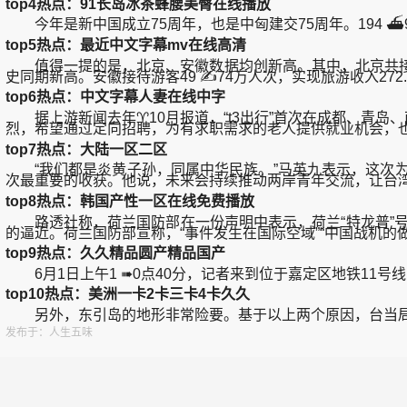
top4热点：91长岛冰茶蜂腰美臀在线播放
今年是新中国成立75周年，也是中匈建交75周年。194 
top5热点：最近中文字幕mv在线高清
值得一提的是，北京、安徽数据均创新高。其中，北京共接待游客169
史同期新高。安徽接待游客49 ✍74万人次，实现旅游收入272.8
top6热点：中文字幕人妻在线中字
据上游新闻去年♈10月报道，“t3出行”首次在成都、青岛、
烈，希望通过定向招聘，为有求职需求的老人提供就业机会，
top7热点：大陆一区二区
“我们都是炎黄子孙，同属中华民族。”马英九表示，这次为
次最重要的收获。他说，未来会持续推动两岸青年交流，让台
top8热点：韩国产性一区在线免费播放
路透社称，荷兰国防部在一份声明中表示，荷兰“特龙普”号
的逼近。荷兰国防部宣称，“事件发生在国际空域”“中国战机的
top9热点：久久精品圆产精品国产
6月1日上午1 ➠0点40分，记者来到位于嘉定区地铁11号
top10热点：美洲一卡2卡三卡4卡久久
另外，东引岛的地形非常险要。基于以上两个原因，台当局
发布于：人生五味