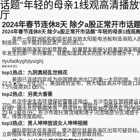
话题“年轻的母亲1线观高清播放
厅
2024年春节连休8天 除夕a股正常开市话
2024年春节连休8天 除夕a股正常开市话题“年轻的母亲1线观
虽然一些欧洲机构和组织将当地太阳能电池板制造商陷入困境
制造商，但不能封锁此类产品的进口。
按照美国海军的如意算盘，如果盟友能够分担美国海军舰艇的
年发生的那一系列事故，就能知道其真实的技术和管理水平。
rtyufadkyghjtyuighj
编辑:和泉澄白
top1热点：九阴真经乱世桃花
美国已连续四年成为中国锂电池出口的第一大目的地。今年前 ⏱
22.5 ➤%。今年5月，美国政府宣布，将大幅提高从中国进
7.5%提高到2 ❎5%。
top2热点：另类大香蕉
此次中央生态环境保护督察还指出，长沙市存在管网建设改造
70%。由于管网建设改造进展滞后，据统计，湖南省实际仅为25.1
处理厂纳污片区管网改造，但该片区高铁新城区域仍有7处管网缺
23 ⛎.2毫克/升。长沙市南托港流域和港子河流域部分区
常，排放浓度超标。
top3热点：男人坤坤放进女人坤坤视频
编队刚到达任务海区，雷达部位就报告海区出现可疑目标。
立即指挥车舵兵保持航向稳定，配合抓取目标。