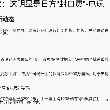
应：这明显是日方“封口费”-电玩
新动态
务部外汇交易员、筹资处及代理行处副处长、处长、总经理助理
经理。
接近资产入表价值的4倍。该项“信贷数据宝”也是中国全域首单成
苏计划”，包括给葡萄园主的扶持资金3000万澳元，用于支持
体操运动史》等书。
建段长5299.2米，由一座主跨1208米的钢桁梁斜拉桥、两
续长度钢桁梁的世界纪录。