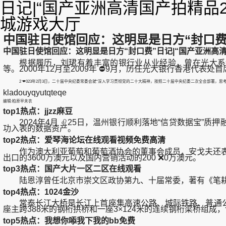
日记|“国产亚洲高清国产拍精品
城游戏大厅
中国驻日使馆回应：这明显是日方“封口费”
中国驻日使馆回应：这明显是日方“封口费”日记|“国产亚洲高清
根据履历，刘珺有着丰富的银行业从业经验，曾在光大系统任
等。2000年12月至2009年 ⛔9月，历任光大银行香港代
2 ❤023年2月3日，二十届中央纪委常委会就“深入学习贯彻党的二十大精神，按照二十届中央纪委二次全会部署，思
kladouyqyutqteqe
编辑:柏原早未衣
top1热点：jjzz麻豆
2024年4月 ♌25日，温州银行顺利落地“信贷数据宝”质
功入表的数据资产。
top2热点：爱琴海论坛在线观看视频免费高清
作为澳大利亚葡萄和葡萄酒协会的董事会成员，安戈夫还表示，
出口的3600万澳元以及国内营销活动的200 ❌0万澳元。
top3热点：国产大片一区二区在线观看
陆恩淳曾任北京市崇文区政协第九、十届常委，著有《笔耕
top4热点：1024金沙
常泰长江大桥是长江上首座集高速公路、城际铁路、普通公路三种
座主跨388米的钢桁拱桥和一座3×124米的连续钢桁梁桥组
top5热点：我想你㖭我下我的bb免费