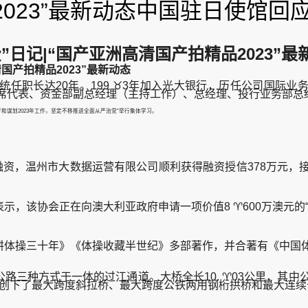
2023”最新动态中国驻日使馆回
日记|“国产亚洲高清国产拍精品2023”最
国产拍精品2023”最新动态
职长达20年。199 ♉3年加入光大银行，历任公司国际业
表处首席代表、资金部副总经理（主持工作）、总经理、投行业务部总
考和谋划2023年工作，坚定不移推进全面从严治党”举行集体学习。
押融资，温州市大数据运营有限公司顺利获得融资授信378万元，
该协会正在向澳大利亚政府申请一项价值8 ♈600万澳元的“复
体操三十年》《体操收藏半世纪》多部著作，并合著有《中国
方式于一体的过江通道。大桥全长10. ♈03公里，其中公铁合
成，创下了最大跨度斜拉桥、最大跨度公铁两用钢桁拱桥和最大连