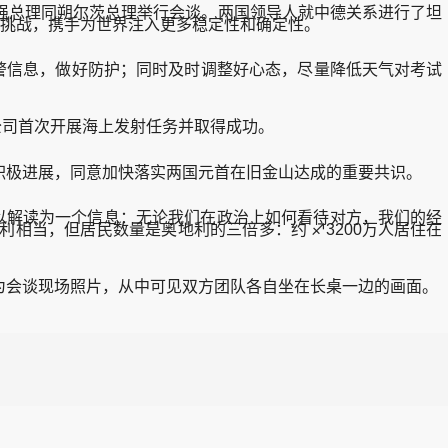
强总理同朔尔茨总理举行会谈。两国领导人就中德关系进行了坦
性挑战，携手为世界注入更多稳定性和确定性。
警信息，做好防护；同时及时调整好心态，尽量降低天气对考试
公司首次开展海上发射任务并取得成功。
极进展，同意加快落实两国元首在旧金山达成的重要共识。
以解读为一个信息：无论我们在政治上如何看待对方，我们的经
相当，但居民数量是奥地利的三倍多：约 ♐3200万人居住在
会谈现场照片，从中可见双方团队各自坐在长桌一边的画面。