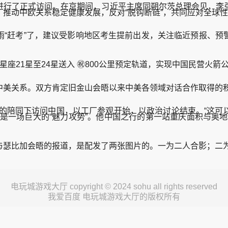
华进行了正式访问。在京期间，习近平主席同朔尔茨总理会见，李
推动中欧关系稳定健康发展，反对“脱钩断链”，共同应对全球
赶考”了，建议受影响地区考生提前出发，关注临近预报、预
21星至24星送入 ㊗️800公里预定轨道，实现中国民营火箭
美关系。双方肯定旧金山会晤以来中美各领域对话合作取得的积
的陪同下访问中国，以工厂参观开始，以政治讨论结束。“这可
是一场巨大的“魅力攻势”。他中国之行的第一站重庆面积与奥地利
瑟比加会晤的报道，是配发了两张图片的。一为二人合影；二为
电玩城游戏大厅 copyright © 2024 sohu all rights reserved
我爱百度 电玩城游戏大厅的版权所有