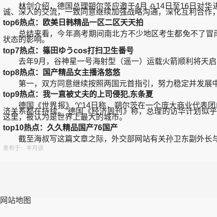
林剑介绍，德国总理朔尔茨应邀于4月 ♎14日至16日对
诚、深入的交流，一致同意继续加强战略沟通，深化互利合作，
top6热点：欧美日韩精品一区二区天天拍
总结来看，今年高考期间南北方不少地区考生都免不了冒雨“
状态的影响。
top7热点：篠田ゆうcos打扫卫生番号
去年9月，谷神星一号海射型（遥一）运载火箭顺利将天启星座
top8热点：国产精品女主播洛悠悠
第一，双方同意继续按照两国元首指引，努力稳定并发展中
top9热点：我一直被丈夫的上司侵犯,东条夏
德国《世界报》 ♈14日称，朔尔茨在一个庞大商业代表团
济关系都在持续。”德国《经济周刊》称，总理的访华计划似乎
这里，被认为是世界上最大的城市。
top10热点：久久精品国产76国产
截至海叔写这篇文章之际，外交部网站有关孙卫东副外长与
发布于：半月谈
网站地图